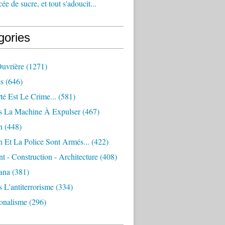
e de sucre, et tout s'adoucit...
gories
Ouvrière
(1271)
s
(646)
té Est Le Crime...
(581)
s La Machine À Expulser
(467)
n
(448)
 Et La Police Sont Armés...
(422)
 - Construction - Architecture
(408)
ana
(381)
 L'antiterrorisme
(334)
ionalisme
(296)