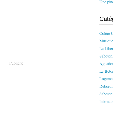
Une pincé
Caté
Colère 
Musique
La Liber
Saboton
Publicité
Agitatio
Le Béton
Logement
Debordi
Sabotons
Internat