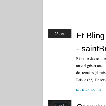
Et Blin
23 oct.
- saintB
Réforme des retraite
un ciel gris et une 
des retraites (depuis
Brieuc (22). En tête.
LIRE LA SUITE
23 oct.