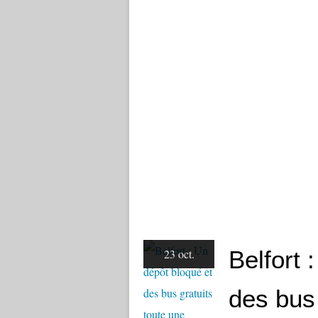
Belfort 
23 oct.
des bus 