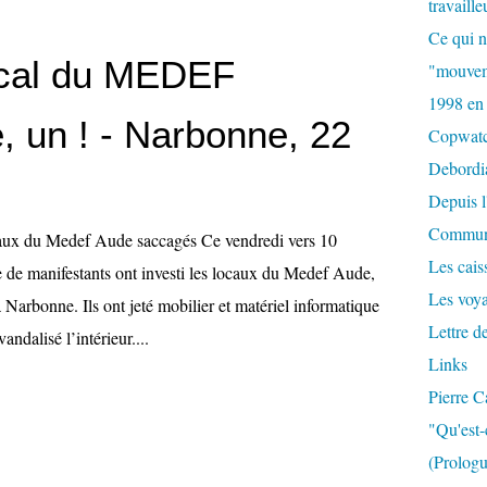
travaille
Ce qui n
ocal du MEDEF
"mouvem
1998 en
, un ! - Narbonne, 22
Copwat
Debordi
Depuis l
Commun
aux du Medef Aude saccagés Ce vendredi vers 10
Les caiss
e de manifestants ont investi les locaux du Medef Aude,
Les voy
 Narbonne. Ils ont jeté mobilier et matériel informatique
Lettre d
vandalisé l’intérieur....
Links
Pierre C
"Qu'est-
(Prologu