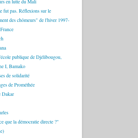
urs en lutte du Mali
e fut pas. Réflexions sur le
ent des chômeurs" de l'hiver 1997-
 France
ch
ana
'école publique de Djélibougou,
e I, Bamako
es de solidarité
ages de Prométhée
e Dakar
arles
ce que la démocratie directe ?"
e)