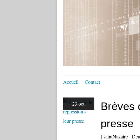
Accueil
Contact
Brèves d
23 oct.
presse
[ saintNazaire ] De