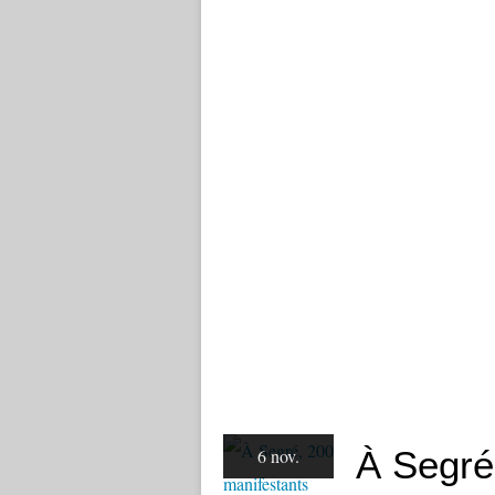
À Segré
6 nov.