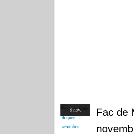
Fac de 
6 nov.
novemb