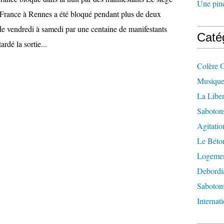
Une pincé
France à Rennes a été bloqué pendant plus de deux
 de vendredi à samedi par une centaine de manifestants
Caté
ardé la sortie...
Colère 
Musique
La Liber
Saboton
Agitatio
Le Béton
Logement
Debordi
Sabotons
Internat