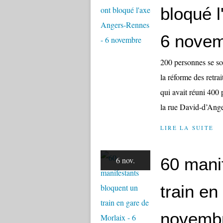
bloqué 
6 nove
200 personnes se so
la réforme des retra
qui avait réuni 400
la rue David-d’Ange
LIRE LA SUITE
60 mani
6 nov.
train en
novemb