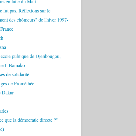
urs en lutte du Mali
e fut pas. Réflexions sur le
ent des chômeurs" de l'hiver 1997-
 France
ch
ana
'école publique de Djélibougou,
e I, Bamako
es de solidarité
ages de Prométhée
e Dakar
arles
ce que la démocratie directe ?"
e)