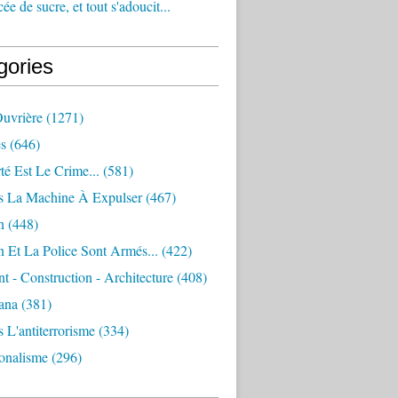
e de sucre, et tout s'adoucit...
gories
Ouvrière
(1271)
s
(646)
té Est Le Crime...
(581)
s La Machine À Expulser
(467)
n
(448)
 Et La Police Sont Armés...
(422)
 - Construction - Architecture
(408)
ana
(381)
 L'antiterrorisme
(334)
ionalisme
(296)