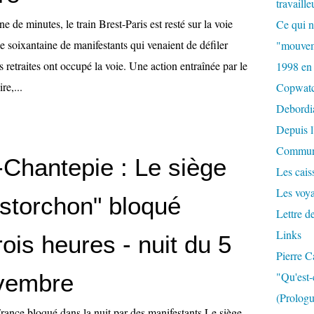
travaille
e de minutes, le train Brest-Paris est resté sur la voie
Ce qui n
 soixantaine de manifestants qui venaient de défiler
"mouvem
s retraites ont occupé la voie. Une action entraînée par le
1998 en
re,...
Copwat
Debordi
Depuis l
Commun
Chantepie : Le siège
Les caiss
Les voy
storchon" bloqué
Lettre d
Links
rois heures - nuit du 5
Pierre C
vembre
"Qu'est-
(Prologu
rance bloqué dans la nuit par des manifestants Le siège