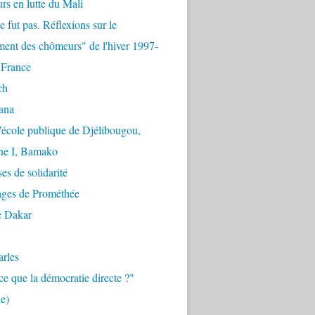
urs en lutte du Mali
e fut pas. Réflexions sur le
ent des chômeurs" de l'hiver 1997-
 France
ch
ana
'école publique de Djélibougou,
e I, Bamako
es de solidarité
ages de Prométhée
e Dakar
arles
ce que la démocratie directe ?"
e)