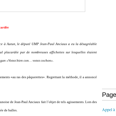
cardée
ce à Autun, le député UMP Jean-Paul Anciaux a eu la désagréable
cal placardée par de nombreuses affichettes sur lesquelles étaient
logan «Votez bien con… votez cochon».
sements «au ras des pâquerettes». Regrettant la méthode, il a annoncé
Page
noise de Jean-Paul Anciaux fait l’objet de tels agissements. Lors des
Appel à l
lée de balles.