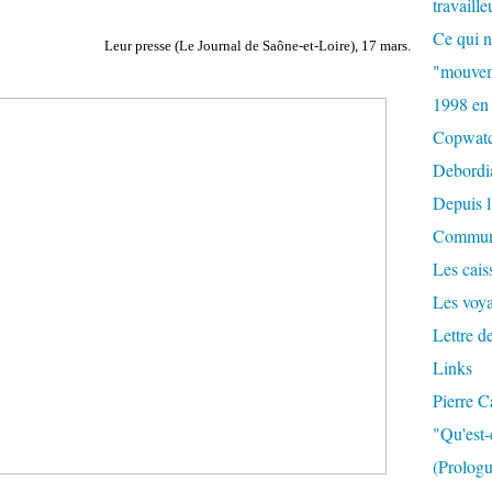
travaille
Ce qui n
Leur presse (Le Journal de Saône-et-Loire), 17 mars.
"mouvem
1998 en
Copwat
Debordi
Depuis l
Commun
Les caiss
Les voy
Lettre d
Links
Pierre C
"Qu'est-
(Prologu