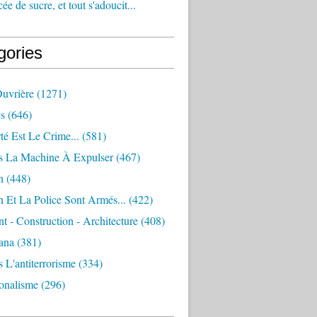
e de sucre, et tout s'adoucit...
gories
Ouvrière
(1271)
s
(646)
té Est Le Crime...
(581)
s La Machine À Expulser
(467)
n
(448)
 Et La Police Sont Armés...
(422)
 - Construction - Architecture
(408)
ana
(381)
 L'antiterrorisme
(334)
ionalisme
(296)