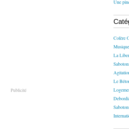
Une pincé
Caté
Colère 
Musique
La Liber
Saboton
Agitatio
Le Béton
Logement
Publicité
Debordi
Sabotons
Internat