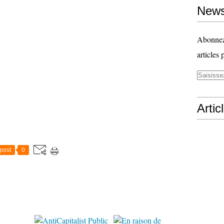
News
Abonnez-
articles 
Artic
post
0