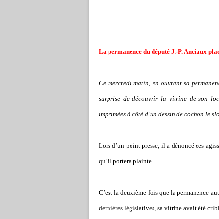
L
a permanence du député J.-P. Anciaux pla
Ce mercredi matin, en ouvrant sa permanen
surprise de découvrir la vitrine de son lo
imprimées à côté d’un dessin de cochon le s
Lors d’un point presse, il a dénoncé ces agis
qu’il portera plainte.
C’est la deuxième fois que la permanence autu
dernières législatives, sa vitrine avait été crib