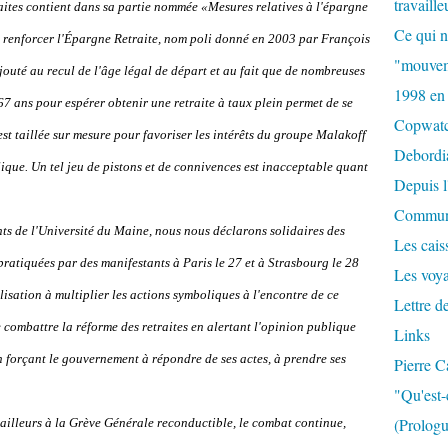
travaille
raites contient dans sa partie nommée «Mesures relatives à l'épargne
Ce qui n
à renforcer l'Épargne Retraite, nom poli donné en 2003 par François
"mouvem
ajouté au recul de l'âge légal de départ et au fait que de nombreuses
1998 en
67 ans pour espérer obtenir une retraite à taux plein permet de se
Copwat
t taillée sur mesure pour favoriser les intérêts du groupe Malakoff
Debordi
ique. Un tel jeu de pistons et de connivences est inacceptable quant
Depuis l
Commun
nts de l'Université du Maine, nous nous déclarons solidaires des
Les caiss
atiquées par des manifestants à Paris le 27 et à Strasbourg le 28
Les voy
lisation à multiplier les actions symboliques à l'encontre de ce
Lettre d
e combattre la réforme des retraites en alertant l'opinion publique
Links
 en forçant le gouvernement à répondre de ses actes, à prendre ses
Pierre C
"Qu'est-
(Prologu
illeurs à la Grève Générale reconductible, le combat continue,