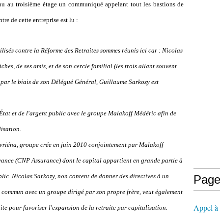
enu au troisième étage un communiqué appelant tout les bastions de
tre de cette entreprise est lu :
lisés contre la Réforme des Retraites sommes réunis ici car : Nicolas
ches, de ses amis, et de son cercle familial (les trois allant souvent
par le biais de son Délégué Général, Guillaume Sarkozy est
'État et de l'argent public avec le groupe Malakoff Médéric afin de
lisation.
évriéna, groupe crée en juin 2010 conjointement par Malakoff
yance (CNP Assurance) dont le capital appartient en grande partie à
lic. Nicolas Sarkozy, non content de donner des directives à un
Page
n commun avec un groupe dirigé par son propre frère, veut également
Appel à l
te pour favoriser l'expansion de la retraite par capitalisation.