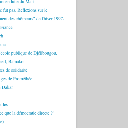
urs en lutte du Mali
e fut pas. Réflexions sur le
ent des chômeurs" de l'hiver 1997-
 France
ch
ana
'école publique de Djélibougou,
e I, Bamako
es de solidarité
ages de Prométhée
e Dakar
arles
ce que la démocratie directe ?"
e)