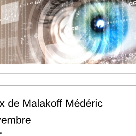
ux de Malakoff Médéric
vembre
on