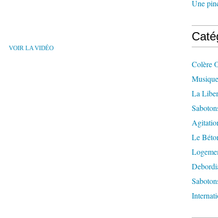
Une pincé
Caté
VOIR LA VIDÉO
Colère 
Musique
La Liber
Saboton
Agitatio
Le Béton
Logement
Debordi
Sabotons
Internat