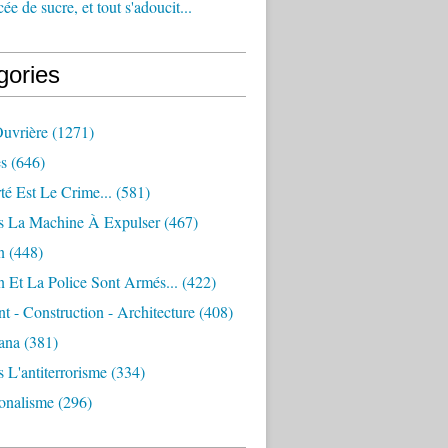
e de sucre, et tout s'adoucit...
gories
Ouvrière
(1271)
s
(646)
té Est Le Crime...
(581)
s La Machine À Expulser
(467)
n
(448)
 Et La Police Sont Armés...
(422)
 - Construction - Architecture
(408)
ana
(381)
 L'antiterrorisme
(334)
ionalisme
(296)