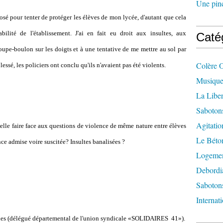
Une pincé
posé pour tenter de protéger les élèves de mon lycée, d'autant que cela
bilité de l'établissement. J'ai en fait eu droit aux insultes, aux
Caté
pe-boulon sur les doigts et à une tentative de me mettre au sol par
Colère 
essé, les policiers ont conclu qu'ils n'avaient pas été violents.
Musique
La Liber
Saboton
Agitatio
elle faire face aux questions de violence de même nature entre élèves
Le Béton
ence admise voire suscitée? Insultes banalisées ?
Logement
Debordi
Sabotons
Internat
nes (délégué départemental de l'union syndicale «SOLIDAIRES 41»).