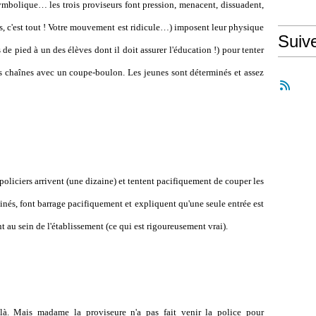
symbolique… les trois proviseurs font pression, menacent, dissuadent,
rs, c'est tout ! Votre mouvement est ridicule…) imposent leur physique
Suiv
de pied à un des élèves dont il doit assurer l'éducation !) pour tenter
les chaînes avec un coupe-boulon. Les jeunes sont déterminés et assez
 policiers arrivent (une dizaine) et tentent pacifiquement de couper les
rminés, font barrage pacifiquement et expliquent qu'une seule entrée est
t au sein de l'établissement (ce qui est rigoureusement vrai).
s là. Mais madame la proviseure n'a pas fait venir la police pour