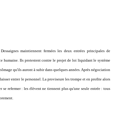
Dessaignes maintiennent fermées les deux entrées principales de
e humaine. Ils protestent contre le projet de loi liquidant le système
 chômage qu'ils auront à subir dans quelques années. Après négociation
laisser entrer le personnel. La proviseure les trompe et en profite alors
er se refermer : les élèvent ne tiennent plus qu'une seule entrée : tous
ibrement.