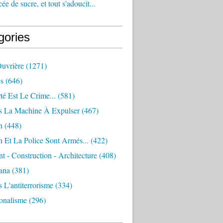
e de sucre, et tout s'adoucit...
gories
Ouvrière
(1271)
s
(646)
té Est Le Crime...
(581)
s La Machine À Expulser
(467)
n
(448)
 Et La Police Sont Armés...
(422)
 - Construction - Architecture
(408)
ana
(381)
 L'antiterrorisme
(334)
ionalisme
(296)