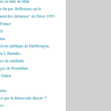
urs en lutte du Mali
e fut pas. Réflexions sur le
ent des chômeurs" de l'hiver 1997-
 France
ch
ana
'école publique de Djélibougou,
e I, Bamako
es de solidarité
ages de Prométhée
e Dakar
arles
ce que la démocratie directe ?"
e)