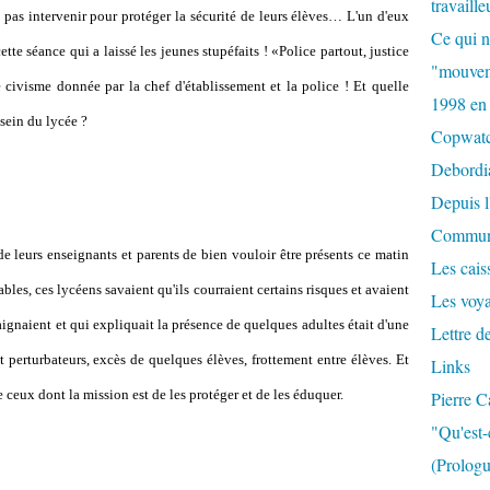
travaille
 pas intervenir pour protéger la sécurité de leurs élèves… L'un d'eux
Ce qui n
tte séance qui a laissé les jeunes stupéfaits ! «Police partout, justice
"mouvem
de civisme donnée par la chef d'établissement et la police ! Et quelle
1998 en
 sein du lycée ?
Copwat
Debordi
Depuis l
Commun
 leurs enseignants et parents de bien vouloir être présents ce matin
Les caiss
ables, ces lycéens savaient qu'ils courraient certains risques et avaient
Les voy
raignaient et qui expliquait la présence de quelques adultes était d'une
Lettre d
t perturbateurs, excès de quelques élèves, frottement entre élèves. Et
Links
e ceux dont la mission est de les protéger et de les éduquer.
Pierre C
"Qu'est-
(Prologu