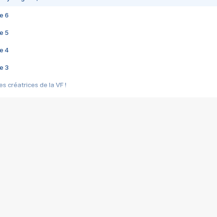
e 6
e 5
e 4
e 3
s créatrices de la VF !
e 2
e 1
e Mektoub My Love arrive enfin ! Rencontre avec Shaïn Boumedine et Sal
i : après Toni en famille
elle réalise le bouleversant Dites lui que je l'aime
ais ! Rencontre autour de Vie privée de Rebecca Zlotowski
 de Marguerite, Grave... Rencontre avec Ella Rumpf