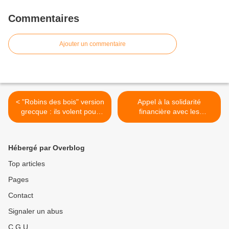
Commentaires
Ajouter un commentaire
< "Robins des bois" version
Appel à la solidarité
grecque : ils volent pour
financière avec les
brûler l'argent
anarchistes péruviens >
Hébergé par Overblog
Top articles
Pages
Contact
Signaler un abus
C.G.U.