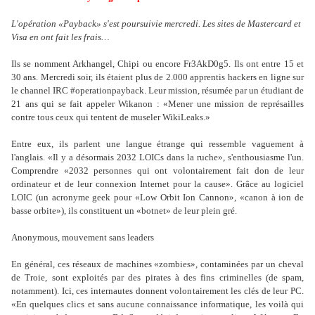
L'opération «Payback» s'est poursuivie mercredi. Les sites de Mastercard et
Visa en ont fait les frais…
Ils se nomment Arkhangel, Chipi ou encore Fr3AkD0g5. Ils ont entre 15 et
30 ans. Mercredi soir, ils étaient plus de 2.000 apprentis hackers en ligne sur
le channel IRC #operationpayback. Leur mission, résumée par un étudiant de
21 ans qui se fait appeler Wikanon : «Mener une mission de représailles
contre tous ceux qui tentent de museler WikiLeaks.»
Entre eux, ils parlent une langue étrange qui ressemble vaguement à
l'anglais. «Il y a désormais 2032 LOICs dans la ruche», s'enthousiasme l'un.
Comprendre «2032 personnes qui ont volontairement fait don de leur
ordinateur et de leur connexion Internet pour la cause». Grâce au logiciel
LOIC (un acronyme geek pour «Low Orbit Ion Cannon», «canon à ion de
basse orbite»), ils constituent un «botnet» de leur plein gré.
Anonymous, mouvement sans leaders
En général, ces réseaux de machines «zombies», contaminées par un cheval
de Troie, sont exploités par des pirates à des fins criminelles (de spam,
notamment). Ici, ces internautes donnent volontairement les clés de leur PC.
«En quelques clics et sans aucune connaissance informatique, les voilà qui