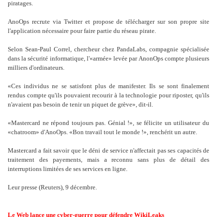
piratages.
AnoOps recrute via Twitter et propose de télécharger sur son propre site
l'application nécessaire pour faire partie du réseau pirate.
Selon Sean-Paul Correl, chercheur chez PandaLabs, compagnie spécialisée
dans la sécurité informatique, l'«armée» levée par AnonOps compte plusieurs
milliers d'ordinateurs.
«Ces individus ne se satisfont plus de manifester. Ils se sont finalement
rendus compte qu'ils pouvaient recourir à la technologie pour riposter, qu'ils
n'avaient pas besoin de tenir un piquet de grève», dit-il.
«Mastercard ne répond toujours pas. Génial !», se félicite un utilisateur du
«chatroom» d'AnoOps. «Bon travail tout le monde !», renchérit un autre.
Mastercard a fait savoir que le déni de service n'affectait pas ses capacités de
traitement des payements, mais a reconnu sans plus de détail des
interruptions limitées de ses services en ligne.
Leur presse (Reuters), 9 décembre.
Le Web lance une cyber-guerre pour défendre WikiLeaks