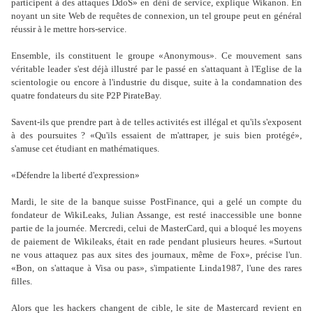
participent à des attaques DdoS» en déni de service, explique Wikanon. En
noyant un site Web de requêtes de connexion, un tel groupe peut en général
réussir à le mettre hors-service.
Ensemble, ils constituent le groupe «Anonymous». Ce mouvement sans
véritable leader s'est déjà illustré par le passé en s'attaquant à l'Eglise de la
scientologie ou encore à l'industrie du disque, suite à la condamnation des
quatre fondateurs du site P2P PirateBay.
Savent-ils que prendre part à de telles activités est illégal et qu'ils s'exposent
à des poursuites ? «Qu'ils essaient de m'attraper, je suis bien protégé»,
s'amuse cet étudiant en mathématiques.
«Défendre la liberté d'expression»
Mardi, le site de la banque suisse PostFinance, qui a gelé un compte du
fondateur de WikiLeaks, Julian Assange, est resté inaccessible une bonne
partie de la journée. Mercredi, celui de MasterCard, qui a bloqué les moyens
de paiement de Wikileaks, était en rade pendant plusieurs heures. «Surtout
ne vous attaquez pas aux sites des journaux, même de Fox», précise l'un.
«Bon, on s'attaque à Visa ou pas», s'impatiente Linda1987, l'une des rares
filles.
Alors que les hackers changent de cible, le site de Mastercard revient en