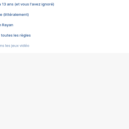
 a 13 ans (et vous l'avez ignoré)
e (littéralement)
im Rayan
 toutes les règles
s les jeux vidéo
us choquant de Rockstar ? - Le scandale BULLY
e plus moche de Steam
du RÊVE tourne au CAUCHEMAR
pendant 8 heures
it… à tort
umiliés par un jeu vidéo
ire - Final Fantasy 8
ti un empire - Age of Empires