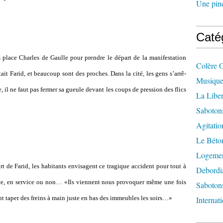
Une pincé
Caté
s place Charles de Gaulle pour pren­dre le départ de la mani­fes­ta­tion
Colère 
ait Farid, et beau­coup sont des proches. Dans la cité, les gens s’arrê­
Musique
e, il ne faut pas fermer sa gueule devant les coups de pres­sion des flics
La Liber
Saboton
Agitatio
Le Béton
Logement
t de Farid, les habi­tants envi­sa­gent ce tra­gi­que acci­dent pour tout à
Debordi
ice, en ser­vice ou non… «Ils vien­nent nous pro­vo­quer même une fois
Sabotons
vient taper des freins à main juste en bas des immeu­bles les soirs…»
Internat