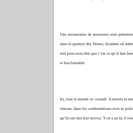
Une soixan­taine de per­son­nes sont pré­sen­te
dans le quar­tier des Vernes, là-même où habi­t
tent pour nous dire que c’est ce qu’il faut fair
et leur bru­ta­lité.
Ici, tout le monde se connaît. À tra­vers la mor
chacun, dans les confron­ta­tions avec la pol
qu’ils ont fini leur ser­vice. Y en a un là, il 