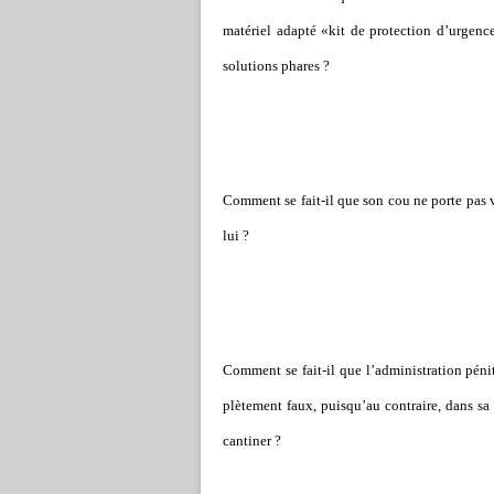
maté­riel adapté «kit de pro­tec­tion d’urge
solu­tions phares ?
Comment se fait-il que son cou ne porte pas vér
lui ?
Comment se fait-il que l’admi­nis­tra­tion péni­
plè­te­ment faux, puisqu’au contraire, dans sa
can­ti­ner ?