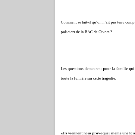
Comment se fait-il qu’on n’ait pas tenu compte, j
poli­ciers de la BAC de Givors ?
Les ques­tions demeu­rent pour la famille qui 
toute la lumière sur cette tra­gé­die.
«Ils viennent nous provoquer même une fois q