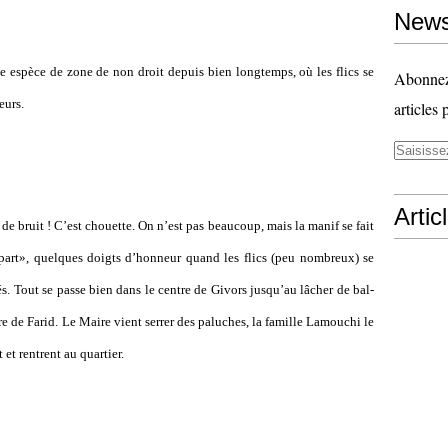
News
 espèce de zone de non droit depuis bien long­temps, où les flics se
Abonnez-
eurs.
articles 
Artic
de bruit ! C’est chouette. On n’est pas beau­coup, mais la manif se fait
 part», quel­ques doigts d’hon­neur quand les flics (peu nom­breux) se
vés. Tout se passe bien dans le centre de Givors jusqu’au lâcher de bal­
e de Farid. Le Maire vient serrer des palu­ches, la famille Lamouchi le
 et ren­trent au quar­tier.