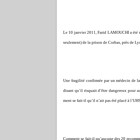
Le 10 jan­vier 2011, Farid LAMOUCHI a été ret
seu­le­ment) de la prison de Corbas, près de Lyon,
Une fra­gi­lité confir­mée par un méde­cin 
disant qu’il ris­quait d’être dan­ge­reux pour
ment se fait-il qu’il n’ait pas été placé à l’UH
Comment se fait-il qu’aucune des 20 recom­man­