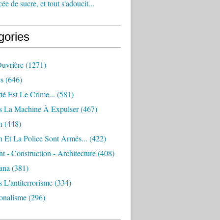
e de sucre, et tout s'adoucit...
gories
Ouvrière
(1271)
s
(646)
té Est Le Crime...
(581)
s La Machine À Expulser
(467)
n
(448)
 Et La Police Sont Armés...
(422)
 - Construction - Architecture
(408)
ana
(381)
 L'antiterrorisme
(334)
ionalisme
(296)