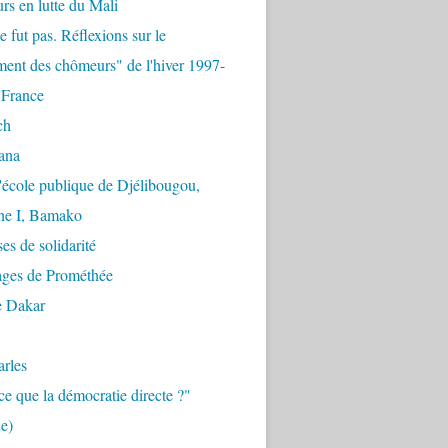
urs en lutte du Mali
e fut pas. Réflexions sur le
ent des chômeurs" de l'hiver 1997-
 France
ch
ana
'école publique de Djélibougou,
e I, Bamako
es de solidarité
ages de Prométhée
e Dakar
arles
ce que la démocratie directe ?"
e)