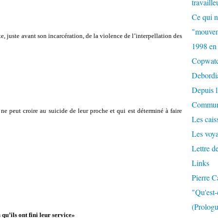
travaille
Ce qui n
"mouvem
uste avant son incar­cé­ra­tion, de la vio­lence de l’inter­pel­la­tion des
1998 en
Copwat
Debordi
Depuis l
Commun
ne peut croire au sui­cide de leur proche et qui est déter­miné à faire
Les caiss
Les voy
Lettre d
Links
Pierre C
"Qu'est-
(Prologu
u’ils ont fini leur service»