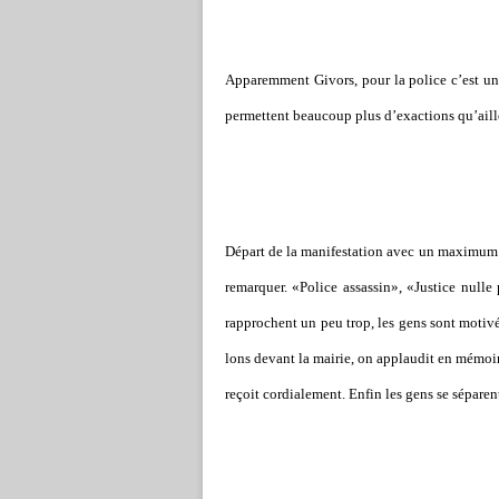
Apparemment Givors, pour la police c’est une
per­met­tent beau­coup plus d’exactions qu’aill
Départ de la mani­fes­ta­tion avec un maxi­mum 
remar­quer. «Police assas­sin», «Justice nulle
rap­pro­chent un peu trop, les gens sont moti­
lons devant la mairie, on applau­dit en mémoir
reçoit cor­dia­le­ment. Enfin les gens se sépa­rent