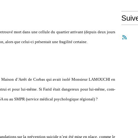
Suiv
rouvé mort dans une cel­lule du quar­tier arri­vant (depuis deux jours
 alors que celui-ci pré­sen­tait une fra­gi­lité cer­taine.
de la Maison d’Arrêt de Corbas qui avait isolé Monsieur LAMOUCHI en
 autrui et pour lui-même. Si Farid était dan­ge­reux pour lui-même, com­
SA ou au SMPR (service médi­cal psy­cho­lo­gi­que régio­nal) ?
da­tions sur la pré­ven­tion sui­cide n’est été mise en place, comme le