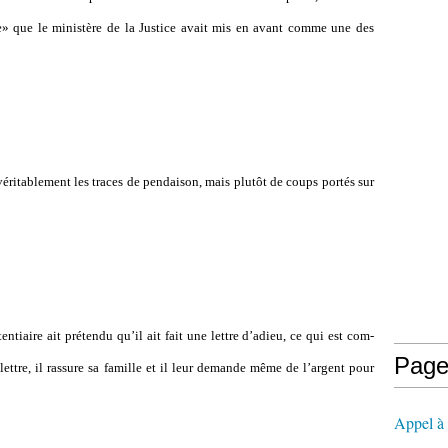
nce» que le minis­tère de la Justice avait mis en avant comme une des
i­ta­ble­ment les traces de pen­dai­son, mais plutôt de coups portés sur
ten­tiaire ait pré­tendu qu’il ait fait une lettre d’adieu, ce qui est com­
Page
 lettre, il ras­sure sa famille et il leur demande même de l’argent pour
Appel à l