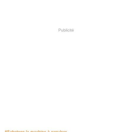
Publicité
#Sabotons la machine à expulser