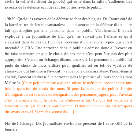
civile la veille du début du procès) qui entre dans la salle d’audience. Les
avocats de la défense sont devant les portes, avec le public.
13h30. Quelques avocats de la défense se font des blagues. De l’autre côté de
la barrière, un de leurs «camarades» — un avocat de la défense dixit — se
fait apostropher par une personne dans le public. Visiblement, il aurait
expliqué à un journaliste de LCI qu’il ne suivait pas l’affaire et qu’il
s’agissait dans le cas de l’un des prévenus d’un «pauvre type» qui aurait
incendié le CRA. Une personne dans le public s’adresse donc à l’avocat en
lui faisant remarquer que le choix de ces mots n’est peut-être pas des plus
appropriés. S’ensuit un échange, disons, assez vif. La personne du public lui
parle du choix de mots utilisés pour qualifier tel ou tel, de «justice de
classe», ce qui fait dire à l’avocat : «ah, encore des marxistes». Passablement
énervé, l’avocat s’adresse à la personne dans le public : «Et puis appelez-moi
Maître !»
[
Cette petite histoire a quand même le mérite de poser encore une
fois la question du choix des mots. Si pour la personne du public, l’objet
d’indignation est le mode de désignation des personnes jugées, pour l’avocat
c’est la manière dont la personne s’adresse à lui. Ce qui fait violence à
l’avocat, c’est que son titre soit écorché. Ô douleur, ô incorrigible irrespect
du «marxiste» à l’égard des «conseils»…
]
Fin de l’échange. Dix journalistes environ se pressent de l’autre côté de la
barrière.