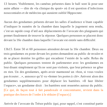
13 heures. Visiblement, les caméras présentes dans le hall sont là pour une
autre affaire — dite de «la clinique du sport» où il est question d’infections
nosocomiales et de médecins qui auraient oublié Hippocrate.
Aucun des gendarmes présents devant les salles d’audience n’étant capable
d’indiquer le numéro de la chambre dans laquelle le jugement sera rendu,
c’est un rapide coup d’œil aux déplacements de l’avocate des plaignants qui
permet finalement de trouver la réponse. Quelques personnes se placent donc
devant la 16e chambre dans laquelle l’avocate est entrée sans difficulté.
13h15. Entre 50 et 60 personnes attendent devant la 16e chambre. Deux ou
trois gendarmes en poste devant les portes demandent au public de reculer et
de se placer derrière les grilles qui encadrent l’entrée de la salle. Refus du
public. Quelques personnes tentent de parlementer avec les gendarmes en
leur disant simplement qu’ils ne sont pas violents, que leur présence ne gêne
en rien. Un des gendarmes, après avoir marmonné un «bon, si vous voulez
pas écouter…», annonce qu’il va «fermer les portes à clé». Arrivent alors des
gendarmes supplémentaires pour déplacer les barrières. «Il faut libérer
l’espace», un gendarme dixit : les barrières sont resserrées autour du public.
[
Ce qui, de façon tout à fait paradoxale et concomitante, revient dans la
pratique des forces de l’ordre à le réduire (l’espace).
]
Arrivée de l’avocate du Trésor public (qui, pour rappel, s’est constitué partie