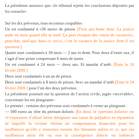
La présidente annonce que «le tribunal rejette les conclusions déposées par
les conseils».
Sur les dix prévenus, tous reconnus coupables :
Un est condamné à «36 mois» de prison.
[
Trois ans ferme donc. La justice
parle en mois quand elle se rend. Ça peut évoquer des «mois de vacances»,
peut-être, sauf que dans ce cas-ci, c’est la vacance de la justice dont il est
question.
]
Quatre sont condamnés à 30 mois — 2 ans et demi. Pour deux d’entre eux, il
s’agit d’une peine comprenant 6 mois de sursis.
Un est condamné à 24 mois — deux ans. Et mandat d’arrêt.
[
Émis le 24
février 2009.
]
Deux sont condamnés à un an de prison.
Deux sont condamnés à 8 mois de prison. Avec un mandat d’arrêt
[
Émis le 24
février 2009.
]
pour l’un des deux prévenus.
La présidente poursuit sur la question de l’action civile, jugée «recevable»,
concernant les six plaignants :
Le premier : certains des prévenus sont condamnés à verser au plaignant :
— 500 euros au titre du pretium doloris.
[
En droit, le «pretium doloris» est
«l’expression d’allure latine désignant une cause de préjudice en réparation
de laquelle la victime obtient un compensation financière pour les
souffrances qu’elle a ressenties ensuite des blessures subies et ce, que ces
souffrances aient été ou non la conséquence directe ou indirecte