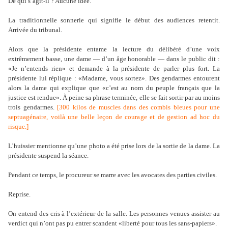
De qui s’agit-il ? Aucune idée.
La traditionnelle sonnerie qui signifie le début des audiences retentit.
Arrivée du tribunal.
Alors que la présidente entame la lecture du délibéré d’une voix
extrêmement basse, une dame — d’un âge honorable — dans le public dit :
«Je n’entends rien» et demande à la présidente de parler plus fort. La
présidente lui réplique : «Madame, vous sortez». Des gendarmes entourent
alors la dame qui explique que «c’est au nom du peuple français que la
justice est rendue». À peine sa phrase terminée, elle se fait sortir par au moins
trois gendarmes.
[
300 kilos de muscles dans des combis bleues pour une
septuagénaire, voilà une belle leçon de courage et de gestion ad hoc du
risque.
]
L’huissier mentionne qu’une photo a été prise lors de la sortie de la dame. La
présidente suspend la séance.
Pendant ce temps, le procureur se marre avec les avocates des parties civiles.
Reprise.
On entend des cris à l’extérieur de la salle. Les personnes venues assister au
verdict qui n’ont pas pu entrer scandent «liberté pour tous les sans-papiers».