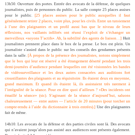
13h50. Ouverture des portes. Entrée des avocats de la défense, de quelques
journalistes, puis de personnes du public. La salle compte 25 places assises
pour le public.
[
25 places assises pour le public auxquelles il faut
généralement retirer 2 places, voire plus, pour les civils. Entre un tutoiement
à l’une des plaignantes et un profil aussi bas que le niveau de leurs
réflexions, nos vaillants infiltrés ont réussi l’exploit de s’échanger un
merveilleux «soyons T’actifs». Ah, la subtilité des agents de liaison…]
Huit
journalistes prennent place dans le box de la presse. Le box est plein. Un
journaliste s’assied dans le public sur les conseils des gendarmes présents
dans la salle.
[À
propos de la présence des journalistes, notons simplement
que le box qui leur est réservé a été étrangement déserté pendant les trois
demi-journées d’audience pendant lesquelles ont été visionnées les bandes
de vidéosurveillance et les deux autres consacrées aux auditions fort
croustillantes des plaignants et au réquisitoire. Ils étaient deux en moyenne,
grand maximum. Et quand ils étaient là, ils assistaient très rarement à
l’intégralité de la séance. Pour en dire quoi d’ailleurs ? «Des incidents ont
émaillé la séance» (sic). S’agissant de la séance d’aujourd’hui, saluons
chaleureusement — entre autres —
l’article de 20 minutes
(pour torcher un
compte-rendu à l’aide du dictionnaire à trois entrées).
]
Une des plaignantes
fait de même.
14h10. Les avocats de la défense et des parties civiles sont là. Des avocats
qui n’avaient jusqu’alors pas assisté aux audiences sont présents également.