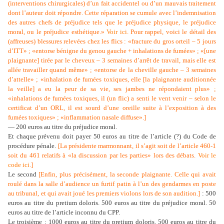
(interventions chirurgicales) d’un fait accidentel ou d’un mauvais traitement
dont l’auteur doit répondre. Cette réparation se cumule avec l’indemnisation
des autres chefs de préjudice tels que le préjudice physique, le préjudice
moral, ou le préjudice esthétique.»
Voir ici
. Pour rappel, voici le détail des
(affreuses) blessures relevées chez les flics : «fracture du gros orteil – 5 jours
d’ITT» ; «entorse bénigne du genou gauche + inhalations de fumées» ; «[une
plaignante] tirée par le cheveux – 3 semaines d’arrêt de travail, mais elle est
allée travailler quand même» ; «entorse de la cheville gauche – 3 semaines
d’attelle» ; «inhalation de fumées toxiques, elle [la plaignante auditionnée
la veille] a eu la peur de sa vie, ses jambes ne répondaient plus» ;
«inhalations de fumées toxiques, il (un flic) a senti le vent venir – selon le
certificat d’un ORL, il est sourd d’une oreille suite à l’exposition à des
fumées toxiques» ; «inflammation nasale diffuse».
]
— 200 euros au titre du préjudice moral.
Et chaque prévenu doit payer 50 euros au titre de l’article (?) du Code de
procédure pénale.
[
La présidente marmonnant, il s’agit soit de l’article 460-1
soit du 461 relatifs à «la discussion par les parties» lors des débats.
Voir le
code ici
.
]
Le second
[
Enfin, plus précisément, la seconde plaignante. Celle qui avait
roulé dans la salle d’audience un furtif patin à l’un des gendarmes en poste
au tribunal, et qui avait joué les premiers violons lors de son audition.
]
: 500
euros au titre du pretium doloris. 500 euros au titre du préjudice moral. 50
euros au titre de l’article inconnu du CPP.
Le troisième : 1000 euros au titre du pretium doloris. 500 euros au titre du