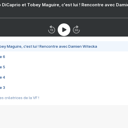
 DiCaprio et Tobey Maguire, c'est lui ! Rencontre avec Dam
bey Maguire, c'est lui ! Rencontre avec Damien Witecka
e 6
e 5
e 4
e 3
s créatrices de la VF !
e 2
e 1