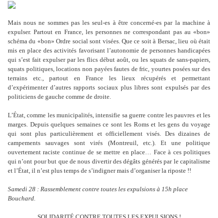
Mais nous ne sommes pas les seul-es à être concerné-es par la machine à
expulser. Partout en France, les personnes ne correspondant pas au «bon»
schéma du «bon» Ordre social sont visées. Que ce soit à Bersac, lieu où était
mis en place des activités favorisant l’autonomie de personnes handicapées
qui s’est fait expulser par les flics début août, ou les squats de sans-papiers,
squats politiques, locations non payées fautes de fric, yourtes posées sur des
terrains etc., partout en France les lieux récupérés et permettant
d’expérimenter d’autres rapports sociaux plus libres sont expulsés par des
politiciens de gauche comme de droite.
L’État, comme les municipalités, intensifie sa guerre contre les pauvres et les
marges. Depuis quelques semaines ce sont les Roms et les gens du voyage
qui sont plus particulièrement et officiellement visés. Des dizaines de
campements sauvages sont virés (Montreuil, etc.). Et une politique
ouvertement raciste continue de se mettre en place… Face à ces politiques
qui n’ont pour but que de nous divertir des dégâts générés par le capitalisme
et l’État, il n’est plus temps de s’indigner mais d
’
organiser la riposte !!
Samedi 28 : Rassemblement contre toutes les expulsions à 15h place
Bouchard.
SOLIDARITÉ CONTRE TOUTES LES EXPULSIONS !