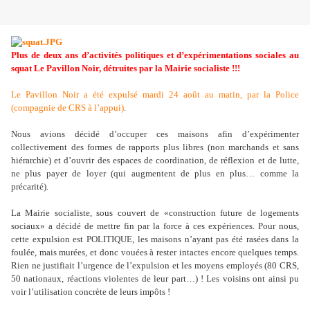
Plus de deux ans d’activités politiques et d
’
expérimentations sociales au
squat Le Pavillon Noir, détruites par la Mairie socialiste !!!
Le Pavillon Noir a été expulsé mardi 24 août au matin, par la Police
(compagnie de CRS à l
’
appui)
.
Nous avions décidé d
’
occuper ces maisons afin d
’
expérimenter
collectivement des formes de rapports plus libres (non marchands et sans
hiérarchie) et d
’
ouvrir des espaces de coordination, de réflexion et de lutte,
ne plus payer de loyer (qui augmentent de plus en plus… comme la
précarité).
La Mairie socialiste, sous couvert de «construction future de logements
sociaux» a décidé de mettre fin par la force à ces expériences. Pour nous,
cette expulsion est POLITIQUE, les maisons n
’
ayant pas été rasées dans la
foulée, mais murées, et donc vouées à rester intactes encore quelques temps.
Rien ne justifiait l
’
urgence de l
’
expulsion et les moyens employés (80 CRS,
50 nationaux, réactions violentes de leur part…) ! Les voisins ont ainsi pu
voir l
’
utilisation concrète de leurs impôts !