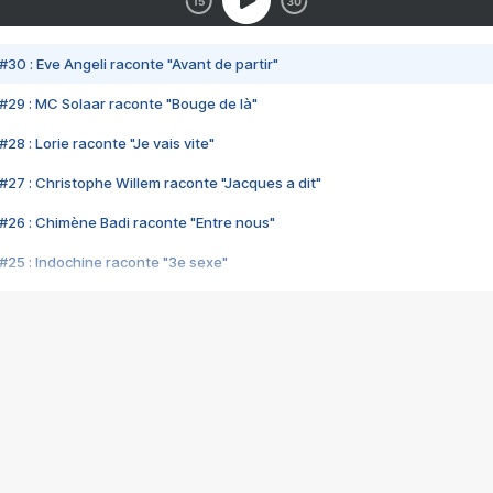
#30 : Eve Angeli raconte "Avant de partir"
#29 : MC Solaar raconte "Bouge de là"
28 : Lorie raconte "Je vais vite"
#27 : Christophe Willem raconte "Jacques a dit"
#26 : Chimène Badi raconte "Entre nous"
#25 : Indochine raconte "3e sexe"
#24 : Zaho raconte "C'est chelou"
#23 : Patrick Bruel raconte "Au café des délices"
#22 : Kyo raconte "Le chemin"
#21 : Nolwenn Leroy raconte "Cassé"
#20 : Patrick Hernandez raconte "Born to be alive"