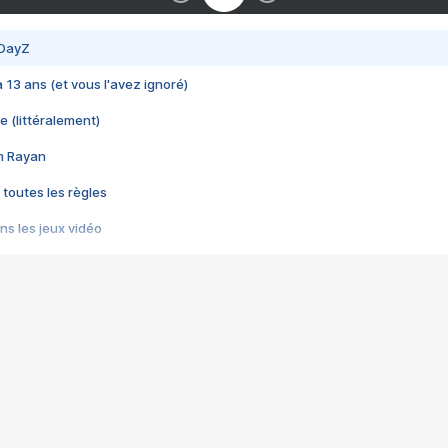
 DayZ
 a 13 ans (et vous l'avez ignoré)
e (littéralement)
im Rayan
 toutes les règles
s les jeux vidéo
us choquant de Rockstar ? - Le scandale BULLY
e plus moche de Steam
du RÊVE tourne au CAUCHEMAR
pendant 8 heures
it… à tort
umiliés par un jeu vidéo