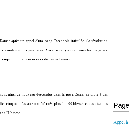
 Damas après un appel d'une page Facebook, intitulée «la révolution
s manifestations pour «une Syrie sans tyrannie, sans loi d'urgence
corruption ni vols ni monopole des richesses».
, sont ainsi de nouveau descendus dans la rue à Deraa, en proie à des
es cinq manifestants ont été tués, plus de 100 blessés et des dizaines
Page
ts de l'Homme.
Appel à l