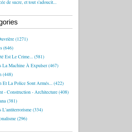
e de sucre, et tout s'adoucit...
gories
Ouvrière
(1271)
s
(646)
té Est Le Crime...
(581)
s La Machine À Expulser
(467)
n
(448)
 Et La Police Sont Armés...
(422)
 - Construction - Architecture
(408)
ana
(381)
 L'antiterrorisme
(334)
ionalisme
(296)