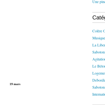
Une pincé
Caté
Colère 
Musique
La Liber
Saboton
Agitatio
Le Béton
Logement
Debordi
19 mars
Sabotons
Internat