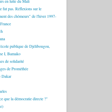
urs en lutte du Mali
e fut pas. Réflexions sur le
ent des chômeurs" de l'hiver 1997-
 France
ch
ana
'école publique de Djélibougou,
e I, Bamako
es de solidarité
ages de Prométhée
e Dakar
arles
ce que la démocratie directe ?"
e)