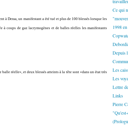
travaille
Ce qui n
"mouvem
nt à Deraa, un manifestant a été tué et plus de 100 blessés lorsque les
1998 en
née à coups de gaz lacrymogènes et de balles réelles les manifestants
Copwat
Debordi
Depuis l
Commun
Les caiss
balle réelle», et deux blessés atteints à la tête sont «dans un état très
Les voy
Lettre d
Links
Pierre C
"Qu'est-
(Prologu