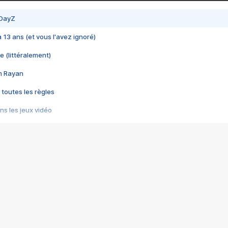
 DayZ
 a 13 ans (et vous l'avez ignoré)
e (littéralement)
im Rayan
 toutes les règles
s les jeux vidéo
us choquant de Rockstar ? - Le scandale BULLY
e plus moche de Steam
du RÊVE tourne au CAUCHEMAR
pendant 8 heures
it… à tort
umiliés par un jeu vidéo