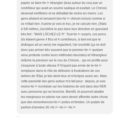
papier se faire<br /> étrangler (bras autour du cou) par un
contrôleur qui avait un sourire sadique et exultait. Le Chinois
devenait vert/blanc et se débattait de moins en moins. Les
gens allaient et venaient (les<br /> chinois inclus) comme si
ce n'était rien. A peine je vois le truc, je ne calcule rien, j'étais
à 5/6 mètres, j'accélère le pas dans leur direction en gueulant
très fort : "MAIS LÂCHEZ-LE !!!". Tout<br /> surpris, ces porcs
(ils étaient genre 4 flics et 4 contrôleurs, si tant est que le
distinguo ait un sens) me regardent, l'air exorbité (ça ne doit
donc pas arriver très souvent que le premier<br /> quidam
venu proteste contre leurs méthodes fascistes) et l'étrangleur
relâche la pression sur le cou du Chinois... qui en profite pour
s'esquiver à toute vitesse !!! N'ayant pas envie de le<br />
remplacer dans le rôle de défouloir à frustrations de ces
larbins de l'Etat, je fais demi-tour et m'éclipse aussi sec. Mais
cette passivité des gens autour m'a fait peur : depuis, je suis
moins<br /> incrédule sur les histoires de viol dans des RER
avec personne qui ne bronche. Bientôt, ils pourront abattre
les marginaux en pleine rue sans devoir affronter autre chose
que des remontrances<br /> polies et timides. Un putain de
parfum d'années 30.<br /> <br /> <br />