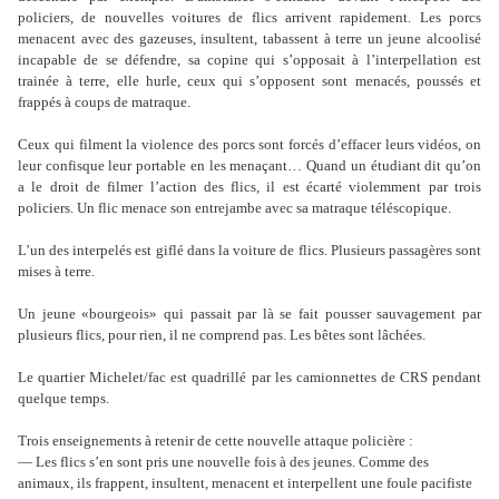
policiers, de nouvelles voitures de flics arrivent rapidement. Les porcs
menacent avec des gazeuses, insultent, tabassent à terre un jeune alcoolisé
incapable de se défendre, sa copine qui s’opposait à l’interpellation est
trainée à terre, elle hurle, ceux qui s’opposent sont menacés, poussés et
frappés à coups de matraque.
Ceux qui filment la violence des porcs sont forcés d’effacer leurs vidéos, on
leur confisque leur portable en les menaçant… Quand un étudiant dit qu’on
a le droit de filmer l’action des flics, il est écarté violemment par trois
policiers. Un flic menace son entrejambe avec sa matraque téléscopique.
L’un des interpelés est giflé dans la voiture de flics. Plusieurs passagères sont
mises à terre.
Un jeune «bourgeois» qui passait par là se fait pousser sauvagement par
plusieurs flics, pour rien, il ne comprend pas. Les bêtes sont lâchées.
Le quartier Michelet/fac est quadrillé par les camionnettes de CRS pendant
quelque temps.
Trois enseignements à retenir de cette nouvelle attaque policière :
— Les flics s’en sont pris une nouvelle fois à des jeunes. Comme des
animaux, ils frappent, insultent, menacent et interpellent une foule pacifiste