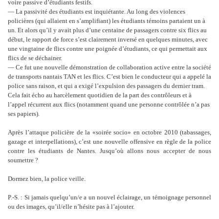
voire passive d’étudiants festifs.
— La passivité des étudiants est inquiétante. Au long des violences
policières (qui allaient en s’amplifiant) les étudiants témoins partaient un à
un. Et alors qu’il y avait plus d’une centaine de passagers contre six flics au
début, le rapport de force s’est clairement inversé en quelques minutes, avec
une vingtaine de flics contre une poignée d’étudiants, ce qui permettait aux
flics de se déchainer.
— Ce fut une nouvelle démonstration de collaboration active entre la société
de transports nantais TAN et les flics. C’est bien le conducteur qui a appelé la
police sans raison, et qui a exigé l’expulsion des passagers du dernier tram.
Cela fait écho au harcèlement quotidien de la part des contrôleurs et à
l’appel récurrent aux flics (notamment quand une personne contrôlée n’a pas
ses papiers).
Après l’attaque policière de la «soirée socio» en octobre 2010 (tabassages,
gazage et interpellations), c’est une nouvelle offensive en règle de la police
contre les étudiants de Nantes. Jusqu’où allons nous accepter de nous
soumettre ?
Dormez bien, la police veille.
P.-S. : Si jamais quelqu’un/e a un nouvel éclairage, un témoignage personnel
ou des images, qu’il/elle n’hésite pas à l’ajouter.