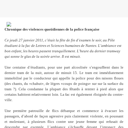
Chronique des violences quotidiennes de la police française
Ce jeudi 27 janvier 2011, c’était la fête de fin d’examen le soir, au Pôle
étudiant à la fac de Lettres et Sciences humaines de Nantes. L’ambiance est
bon enfant, les heures passent tranquillement. L’heure du dernier tramway
qui sonne le glas de la soirée arrive. Il est minuit.
Une centaine d’étudiants, pour une part alcoolisée s’engouffrent dans le
dernier tram de la nuit, autour de minuit 15. Le tram est immédiatement
immobilisé par le conducteur qui appelle la police pour des raisons floues
(des chants, du «chahut», de légers «coups de poings» sur sur la surface du
tram ?). Cela condamne la plupart des fêtards à rentrer à pied alors que
certains habitent relativement loin. La fac est également éloignée du centre-
ville.
Une première patrouille de flics débarque et commence à évacuer les
passagers, d’abord de façon agressive puis clairement violente, en poussant
et molestant, à plusieurs flics contre une jeune femme qui refusait de
descendre par exemple. L’ambiance s’échauffe devant l’irrespect des