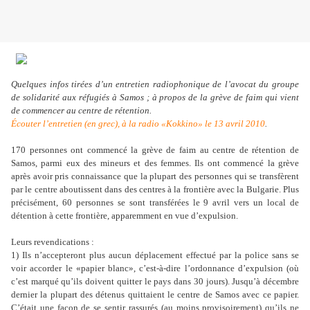
Quelques infos tirées d’un entretien radiophonique de l’avocat du groupe
de solidarité aux réfugiés à Samos ; à propos de la grève de faim qui vient
de commencer au centre de rétention.
Écouter l’entretien (en grec), à la radio «Kokkino» le 13 avril 2010
.
170 personnes ont commencé la grève de faim au centre de rétention de
Samos, parmi eux des mineurs et des femmes. Ils ont commencé la grève
après avoir pris connaissance que la plupart des personnes qui se transfèrent
par le centre aboutissent dans des centres à la frontière avec la Bulgarie. Plus
précisément, 60 personnes se sont transférées le 9 avril vers un local de
détention à cette frontière, apparemment en vue d’expulsion.
Leurs revendications :
1) Ils n
’
accepteront plus aucun déplacement effectué par la police sans se
voir accorder le «papier blanc», c
’
est-à-dire l’ordonnance d’expulsion (où
c’est marqué qu’ils doivent quitter le pays dans 30 jours). Jusqu’à décembre
dernier la plupart des détenus quittaient le centre de Samos avec ce papier.
C’était une façon de se sentir rassurés (au moins provisoirement) qu’ils ne