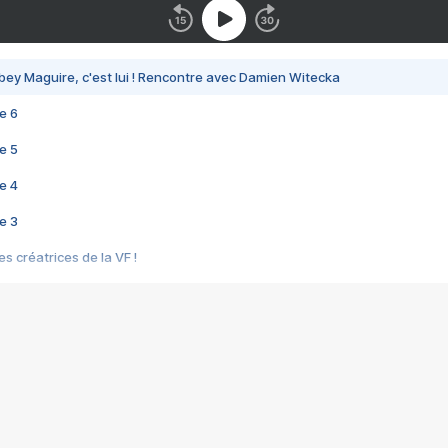
bey Maguire, c'est lui ! Rencontre avec Damien Witecka
e 6
e 5
e 4
e 3
s créatrices de la VF !
e 2
e 1
e Mektoub My Love arrive enfin ! Rencontre avec Shaïn Boumedine et Sal
i : après Toni en famille
elle réalise le bouleversant Dites lui que je l'aime