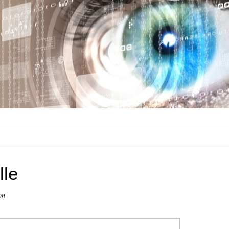
lle
on