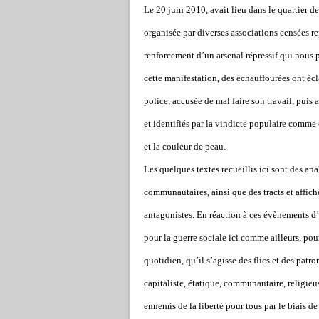
Le 20 juin 2010, avait lieu dans le quartier d
organisée par diverses associations censées 
renforcement d’un arsenal répressif qui nous po
cette manifestation, des échauffourées ont écl
police, accusée de mal faire son travail, puis
et identifiés par la vindicte populaire comme 
et la couleur de peau.
Les quelques textes recueillis ici sont des ana
communautaires, ainsi que des tracts et affich
antagonistes. En réaction à ces évènements d’
pour la guerre sociale ici comme ailleurs, po
quotidien, qu’il s’agisse des flics et des patro
capitaliste, étatique, communautaire, religieuse
ennemis de la liberté pour tous par le biais de