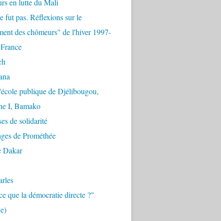
urs en lutte du Mali
e fut pas. Réflexions sur le
ent des chômeurs" de l'hiver 1997-
 France
ch
ana
'école publique de Djélibougou,
e I, Bamako
es de solidarité
ages de Prométhée
e Dakar
arles
ce que la démocratie directe ?"
e)