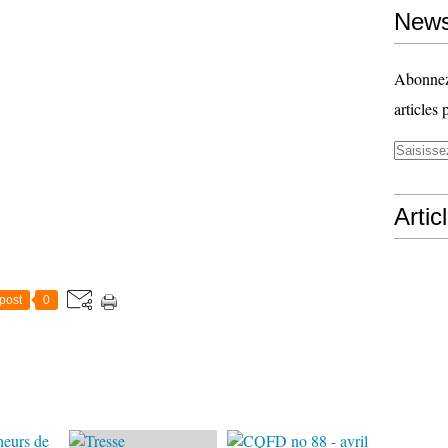
News
Abonnez-
articles 
Artic
post
0