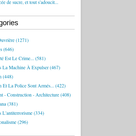
e de sucre, et tout s'adoucit...
gories
Ouvrière
(1271)
s
(646)
té Est Le Crime...
(581)
s La Machine À Expulser
(467)
n
(448)
 Et La Police Sont Armés...
(422)
 - Construction - Architecture
(408)
ana
(381)
 L'antiterrorisme
(334)
ionalisme
(296)