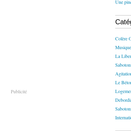
Une pincé
Caté
Colère 
Musique
La Liber
Saboton
Agitatio
Le Béton
Logement
Publicité
Debordi
Sabotons
Internat