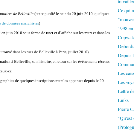
travaille
Ce qui n
nnaires de Belleville
(texte publié le soir du 20 juin 2010, quelques
"mouvem
 de données anarchistes
)
1998 en
 en juin 2010 sous forme de tract et d’affiche sur les murs et dans les
Copwat
Debordi
t trouvé dans les rues de Belleville à Paris, juillet 2010)
Depuis l
tuation à Belleville, son histoire, et retour sur les événements récents
Commun
ceux-ci)
Les caiss
graphies de quelques inscriptions murales apparues depuis le 20
Les voy
Lettre d
Links
Pierre C
"Qu'est-
(Prologu