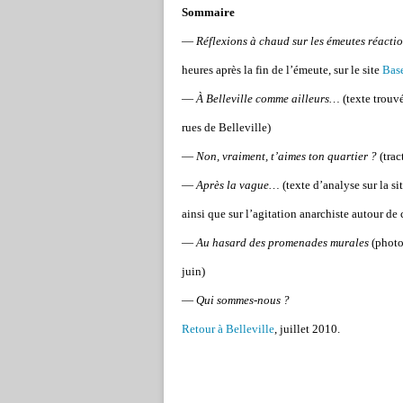
Sommaire
—
Réflexions à chaud sur les émeutes réactio
heures après la fin de l’émeute, sur le site
Base
—
À Belleville comme ailleurs…
(texte trouvé
rues de Belleville)
—
Non, vraiment, t’aimes ton quartier ?
(trac
—
Après la vague…
(texte d’analyse sur la si
ainsi que sur l’agitation anarchiste autour de 
—
Au hasard des promenades murales
(photo
juin)
—
Qui sommes-nous ?
Retour à Belleville
, juillet 2010.