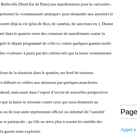
e Belleville (Nord-Est de Paris) une manifestation pour la «sécurité»,
représenter la «communauté asiatique» pour demander aux autorités le
urrit déjà la vie (plus de flics, de caméras, de sanctions etc.). Durant
até dans le quartier entre des centaines de manifestants contre la
 après le départ programmé de celle-ci, contre quelques gamins isolés
des «voleurs» à punir par des critères tels que la tenue vestimentaire
lyses de la situation dans le quartier, sur fond de tensions
es diffusés et collées aux alentours par quelques anarchistes
abord, mais aussi dans l’espoir d’ouvrir de nouvelles perspectives
ur que la haine se retourne contre ceux qui nous dominent au
Page
ns ou de tout autre représentant officiel ou informel de l’autorité
 et patriarcale ; qu’elle ne serve plus à nourrir les intérêts des
Appel à l
 la guerre entre exploités.