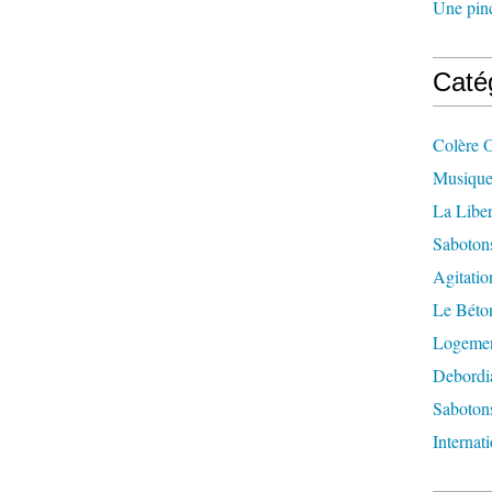
Une pincé
Caté
Colère 
Musique
La Liber
Saboton
Agitatio
Le Béton
Logement
Debordi
Sabotons
Internat