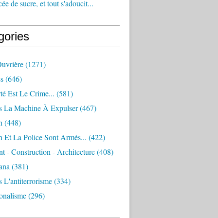
e de sucre, et tout s'adoucit...
gories
Ouvrière
(1271)
s
(646)
té Est Le Crime...
(581)
s La Machine À Expulser
(467)
n
(448)
 Et La Police Sont Armés...
(422)
 - Construction - Architecture
(408)
ana
(381)
 L'antiterrorisme
(334)
ionalisme
(296)