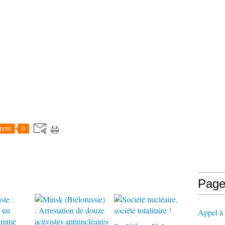
post
0
Page
Appel à l