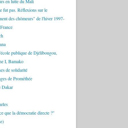
urs en lutte du Mali
e fut pas. Réflexions sur le
ent des chômeurs" de l'hiver 1997-
 France
ch
ana
'école publique de Djélibougou,
e I, Bamako
es de solidarité
ages de Prométhée
e Dakar
arles
ce que la démocratie directe ?"
e)