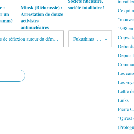
Société nucléaire,
travaille
e :
Minsk (Biélorussie) :
société totalitaire !
Ce qui n
r un
Arrestation de douze
"mouvem
grammé
activistes
antinucléaires
1998 en
Copwat
La java atomique : Quelques pistes de réflexion autour du démantèlement et de la relance du nucléaire
Fukushima : Le Sacrifice
Debordi
Depuis l
Commun
Les caiss
Les voy
Lettre d
Links
Pierre C
"Qu'est-
(Prologu