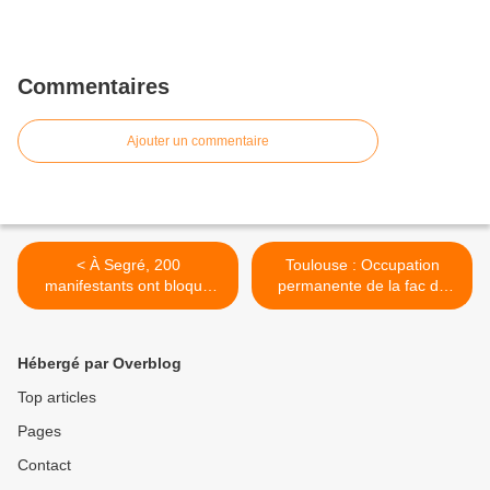
Commentaires
Ajouter un commentaire
< À Segré, 200
Toulouse : Occupation
manifestants ont bloqué
permanente de la fac du
l'axe Angers-Rennes - 6
Mirail >
novembre
Hébergé par Overblog
Top articles
Pages
Contact