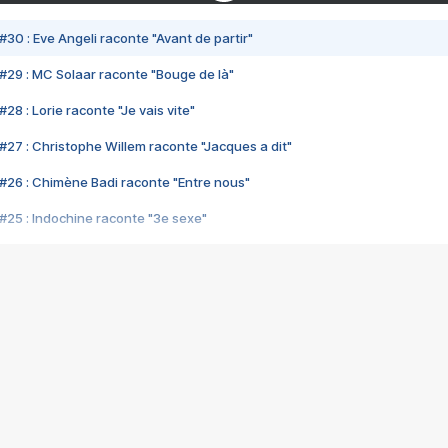
#30 : Eve Angeli raconte "Avant de partir"
#29 : MC Solaar raconte "Bouge de là"
28 : Lorie raconte "Je vais vite"
#27 : Christophe Willem raconte "Jacques a dit"
#26 : Chimène Badi raconte "Entre nous"
#25 : Indochine raconte "3e sexe"
#24 : Zaho raconte "C'est chelou"
#23 : Patrick Bruel raconte "Au café des délices"
#22 : Kyo raconte "Le chemin"
#21 : Nolwenn Leroy raconte "Cassé"
#20 : Patrick Hernandez raconte "Born to be alive"
#19 : Lorie raconte "Près de moi"