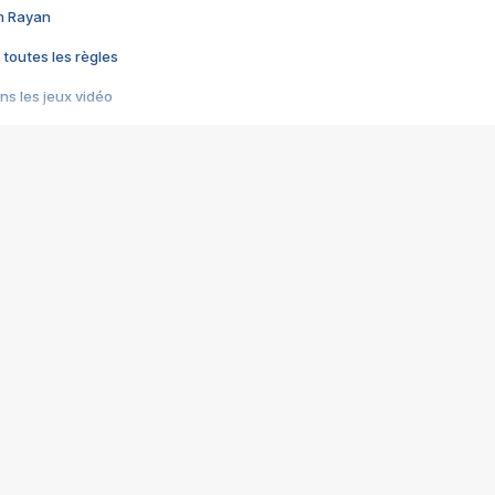
im Rayan
 toutes les règles
s les jeux vidéo
us choquant de Rockstar ? - Le scandale BULLY
e plus moche de Steam
du RÊVE tourne au CAUCHEMAR
pendant 8 heures
it… à tort
umiliés par un jeu vidéo
ire - Final Fantasy 8
ti un empire - Age of Empires
story DOFUS
tard, il crée l'un des pires jeux de tous les temps, MindsEye.