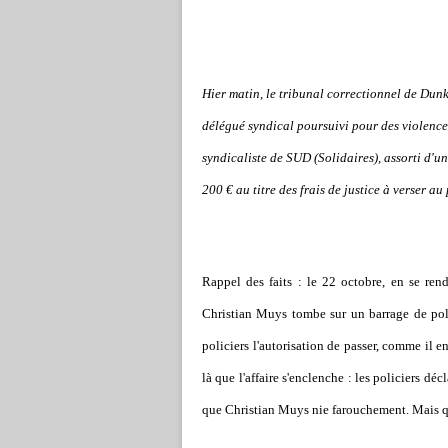
Hier matin, le tribunal correctionnel de Dun
délégué syndical poursuivi pour des violences
syndicaliste de SUD (Solidaires), assorti d'u
200 € au titre des frais de justice à verser au
Rappel des faits : le 22 octobre, en se ren
Christian Muys tombe sur un barrage de pol
policiers l'autorisation de passer, comme il e
là que l'affaire s'enclenche : les policiers dé
que Christian Muys nie farouchement. Mais qui