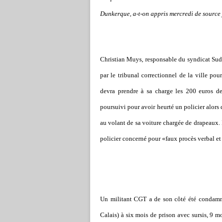
Dunkerque, a-t-on appris mercredi de source 
Christian Muys, responsable du syndicat Sud-
par le tribunal correctionnel de la ville po
devra prendre à sa charge les 200 euros de f
poursuivi pour avoir heurté un policier alors 
au volant de sa voiture chargée de drapeaux. I
policier concerné pour «faux procès verbal et
Un militant CGT a de son côté été condamné
Calais) à six mois de prison avec sursis, 9 