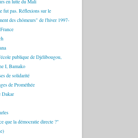
urs en lutte du Mali
e fut pas. Réflexions sur le
ent des chômeurs" de l'hiver 1997-
 France
ch
ana
'école publique de Djélibougou,
e I, Bamako
es de solidarité
ages de Prométhée
e Dakar
arles
ce que la démocratie directe ?"
e)