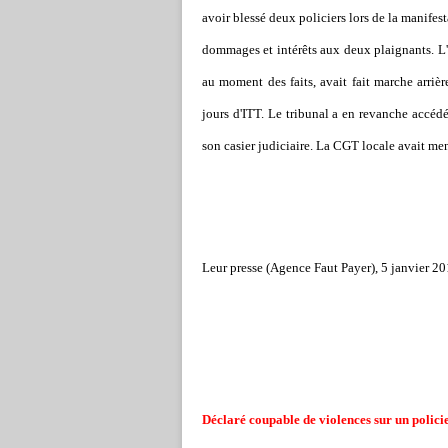
avoir blessé deux policiers lors de la manifes
dommages et intérêts aux deux plaignants. L'
au moment des faits, avait fait marche arrièr
jours d'ITT. Le tribunal a en revanche accéd
son casier judiciaire. La CGT locale avait men
Leur presse (Agence Faut Payer), 5 janvier 20
Déclaré coupable de violences sur un polici