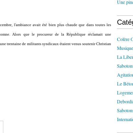
Une pincé
Caté
écembre, l'ambiance avait été bien plus chaude que dans toutes les
'automne. Alors que le procureur de la République réclamait une
Colère 
ne trentaine de militants syndicaux étaient venus soutenir Christian
Musique
La Liber
Saboton
Agitatio
Le Béton
Logement
Debordi
Sabotons
Internat