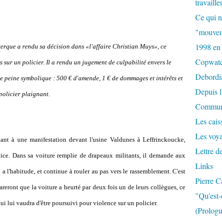
travaille
Ce qui n
"mouvem
1998 en
kerque a rendu sa décision dans «l'affaire Christian Muys», ce
Copwat
 sur un policier. Il a rendu un jugement de culpabilité envers le
Debordi
ne peine symbolique : 500 € d'amende, 1 € de dommages et intérêts et
Depuis l
 policier plaignant.
Commun
Les caiss
Les voy
dant à une manifestation devant l'usine Valdunes à Leffrinckoucke,
Lettre d
ice. Dans sa voiture remplie de drapeaux militants, il demande aux
Links
n a l'habitude, et continue à rouler au pas vers le rassemblement. C'est
Pierre C
clareront que la voiture a heurté par deux fois un de leurs collègues, ce
"Qu'est-
 lui vaudra d'être poursuivi pour violence sur un policier.
(Prologu