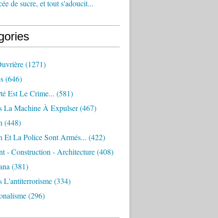
e de sucre, et tout s'adoucit...
gories
Ouvrière
(1271)
s
(646)
té Est Le Crime...
(581)
s La Machine À Expulser
(467)
n
(448)
 Et La Police Sont Armés...
(422)
 - Construction - Architecture
(408)
ana
(381)
 L'antiterrorisme
(334)
ionalisme
(296)