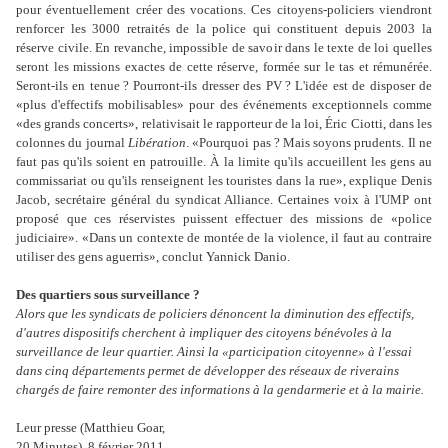
pour éventuellement créer des vocations. Ces citoyens-policiers viendront
renforcer les 3000 retraités de la police qui constituent depuis 2003 la
réserve civile. En revanche, impossible de savoir dans le texte de loi quelles
seront les missions exactes de cette réserve, formée sur le tas et rémunérée.
Seront-ils en tenue ? Pourront-ils dresser des PV ? L'idée est de disposer de
«plus d'effectifs mobilisables» pour des événements exceptionnels comme
«des grands concerts», relativisait le rapporteur de la loi, Éric Ciotti, dans les
colonnes du journal
Libération
. «Pourquoi pas ? Mais soyons prudents. Il ne
faut pas qu'ils soient en patrouille. À la limite qu'ils accueillent les gens au
commissariat ou qu'ils renseignent les touristes dans la rue», explique Denis
Jacob, secrétaire général du syndicat Alliance. Certaines voix à l'UMP ont
proposé que ces réservistes puissent effectuer des missions de «police
judiciaire». «Dans un contexte de montée de la violence, il faut au contraire
utiliser des gens aguerris», conclut Yannick Danio.
Des quartiers sous surveillance ?
Alors que les syndicats de policiers dénoncent la diminution des effectifs,
d'autres dispositifs cherchent à impliquer des citoyens bénévoles à la
surveillance de leur quartier. Ainsi la «participation citoyenne» à l'essai
dans cinq départements permet de développer des réseaux de riverains
chargés de faire remonter des informations à la gendarmerie et à la mairie.
Leur presse (Matthieu Goar,
20 Minutes), 8 février 2011.