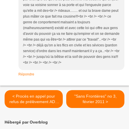
voie sa voisine sonner à sa porte et qui l'engueule parce
qu'elle a mit des<br /> rideaux......... et oui la brave dame peut
plus mâter ce que fait ma cousine!!!<br /> <br /> <br /> ce
genre de conportement malsaint a toujours
(malheureusement) existé et avec cette loi qui offre aux gens
d'avoir du pouvoir ça va ne faire qu'empirer et on se demande
même pas qui va être<br /> attirer par ce "travail"...<br /> <br
/> <br /> déjà qu'on a les flics en civile et les sévices (pardon
service) d'ordre dans les manif maintenant il y a ça...<br /> <br
/> <br /> jusqu'où la bêtise et la soif de pouvoir des gens ira!!!
<br /> <br /> <br /> <br />
Répondre
< Procès en appel pour
"Sans Frontières" no 3,
refus de prélèvement ADN
février 2011 >
à Rennes
Hébergé par Overblog