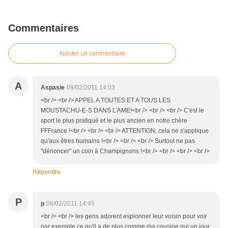
Commentaires
Ajouter un commentaire
A
Aspasie
09/02/2011 14:03
<br /> <br /> APPEL A TOUTES ET A TOUS LES
MOUSTACHU-E-S DANS L'AME!<br /> <br /> <br /> C'est le
sport le plus pratiqué et le plus ancien en notre chère
FFFrance !<br /> <br /> <br /> ATTENTION, cela ne s'applique
qu'aux êtres humains !<br /> <br /> <br /> Surtout ne pas
"dénoncer" un coin à Champignons !<br /> <br /> <br /> <br />
Répondre
P
p
08/02/2011 14:45
<br /> <br /> les gens adorent espionner leur voisin pour voir
par exemple ce qu'il a de plus comme ma cousine qui un jour