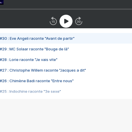
#30 : Eve Angeli raconte "Avant de partir"
#29 : MC Solaar raconte "Bouge de là"
28 : Lorie raconte "Je vais vite"
#27 : Christophe Willem raconte "Jacques a dit"
#26 : Chimène Badi raconte "Entre nous"
#25 : Indochine raconte "3e sexe"
#24 : Zaho raconte "C'est chelou"
#23 : Patrick Bruel raconte "Au café des délices"
#22 : Kyo raconte "Le chemin"