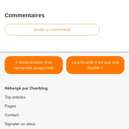
Commentaires
Ajouter un commentaire
< Incarcération d'un
La précarité n'est pas une
camarade soupçonné
fatalité >
d'attaques contre les
voitures de luxe à Berlin
Hébergé par Overblog
Top articles
Pages
Contact
Signaler un abus