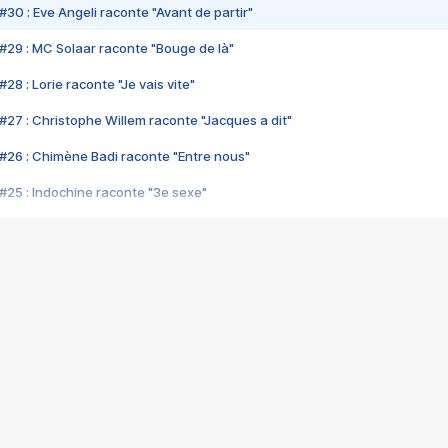
#30 : Eve Angeli raconte "Avant de partir"
#29 : MC Solaar raconte "Bouge de là"
28 : Lorie raconte "Je vais vite"
#27 : Christophe Willem raconte "Jacques a dit"
#26 : Chimène Badi raconte "Entre nous"
#25 : Indochine raconte "3e sexe"
#24 : Zaho raconte "C'est chelou"
#23 : Patrick Bruel raconte "Au café des délices"
#22 : Kyo raconte "Le chemin"
#21 : Nolwenn Leroy raconte "Cassé"
#20 : Patrick Hernandez raconte "Born to be alive"
#19 : Lorie raconte "Près de moi"
#18 : Michael Jones raconte "A nos actes manqués" (avec Jean-Jacque