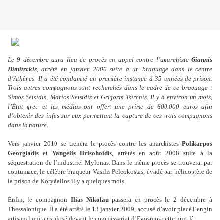
Le 9 décembre aura lieu de procès en appel contre l’anarchiste
Giannis
Dimitrakis
, arrêté en janvier 2006 suite à un braquage dans le centre
d’Athènes. Il a été condamné en première instance à 35 années de prison.
Trois autres compagnons sont recherchés dans le cadre de ce braquage :
Simos Seisidis, Marios Seisidis et Grigoris Tsironis. Il y a environ un mois,
l’État grec et les médias ont offert une prime de 600.000 euros afin
d’obtenir des infos sur eux permettant la capture de ces trois compagnons
dans la nature.
Vers janvier 2010 se tiendra le procès contre les anarchistes
Polikarpos
Georgiadis
et
Vangelis Hrisohoidis
, arrêtés en août 2008 suite à la
séquestration de l’industriel Mylonas. Dans le même procès se trouvera, par
coutumace, le célèbre braqueur Vasilis Peleokostas, évadé par hélicoptère de
la prison de Korydallos il y a quelques mois.
Enfin, le compagnon
Ilias Nikolau
passera en procès le 2 décembre à
Thessalonique. Il a été arrêté le 13 janvier 2009, accusé d’avoir placé l’engin
artisanal qui a explosé devant le commissariat d’Evosmos cette nuit-là.