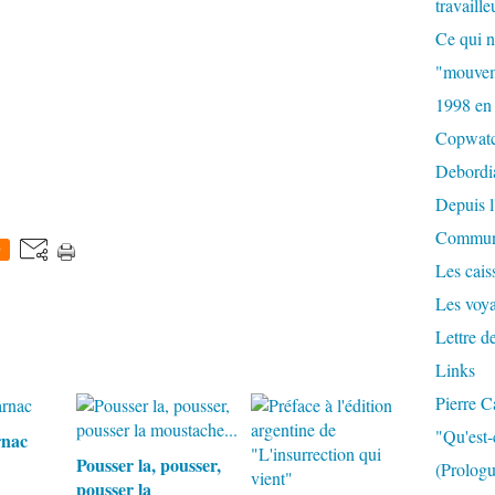
travaille
Ce qui n
"mouvem
1998 en
Copwat
Debordi
Depuis l
Commun
0
Les caiss
Les voy
Lettre d
Links
Pierre C
"Qu'est-
rnac
Pousser la, pousser,
(Prologu
pousser la