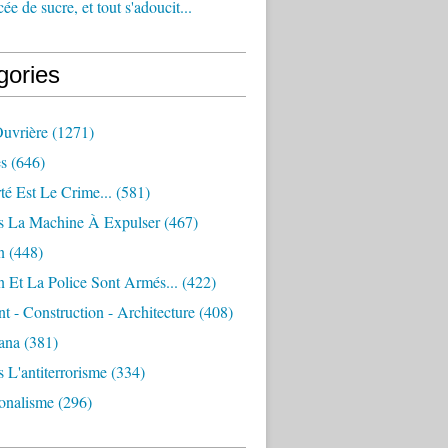
e de sucre, et tout s'adoucit...
gories
Ouvrière
(1271)
s
(646)
té Est Le Crime...
(581)
s La Machine À Expulser
(467)
n
(448)
 Et La Police Sont Armés...
(422)
 - Construction - Architecture
(408)
ana
(381)
 L'antiterrorisme
(334)
ionalisme
(296)