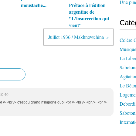
Une pincé
moustache...
Préface à l'édition
argentine de
"L'insurrection qui
Caté
vient"
Juillet 1936 / Makhnovtchina
Colère 
Musique
La Liber
Saboton
Agitatio
Le Béton
Logement
10:40
br /> <br /> c'est du grand n'importe quoi <br /> <br /> <br /> <br />
Debordi
Sabotons
Internat