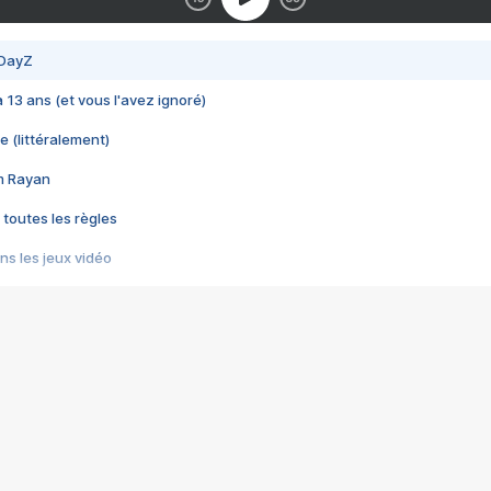
 DayZ
 a 13 ans (et vous l'avez ignoré)
e (littéralement)
im Rayan
 toutes les règles
s les jeux vidéo
us choquant de Rockstar ? - Le scandale BULLY
e plus moche de Steam
du RÊVE tourne au CAUCHEMAR
pendant 8 heures
it… à tort