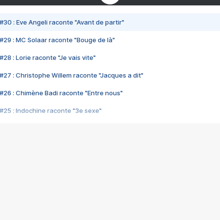
#30 : Eve Angeli raconte "Avant de partir"
#29 : MC Solaar raconte "Bouge de là"
28 : Lorie raconte "Je vais vite"
#27 : Christophe Willem raconte "Jacques a dit"
#26 : Chimène Badi raconte "Entre nous"
#25 : Indochine raconte "3e sexe"
#24 : Zaho raconte "C'est chelou"
#23 : Patrick Bruel raconte "Au café des délices"
#22 : Kyo raconte "Le chemin"
#21 : Nolwenn Leroy raconte "Cassé"
#20 : Patrick Hernandez raconte "Born to be alive"
#19 : Lorie raconte "Près de moi"