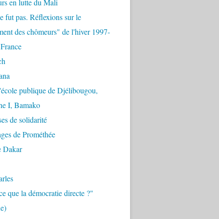
urs en lutte du Mali
e fut pas. Réflexions sur le
ent des chômeurs" de l'hiver 1997-
 France
ch
ana
'école publique de Djélibougou,
e I, Bamako
es de solidarité
ages de Prométhée
e Dakar
arles
ce que la démocratie directe ?"
e)