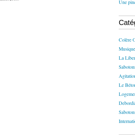
Une pincé
Caté
Colère 
Musique
La Liber
Saboton
Agitatio
Le Béton
Logement
Debordi
Sabotons
Internat