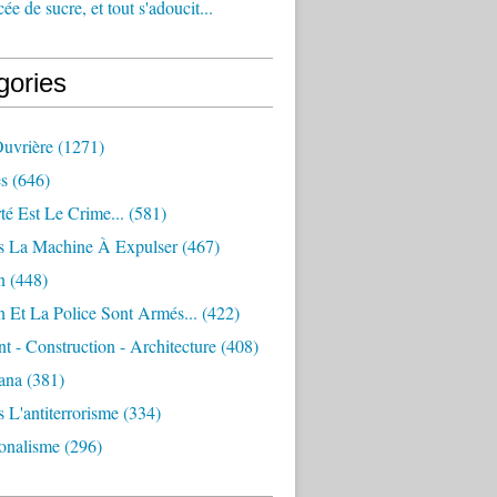
e de sucre, et tout s'adoucit...
gories
Ouvrière
(1271)
s
(646)
té Est Le Crime...
(581)
s La Machine À Expulser
(467)
n
(448)
 Et La Police Sont Armés...
(422)
 - Construction - Architecture
(408)
ana
(381)
 L'antiterrorisme
(334)
ionalisme
(296)