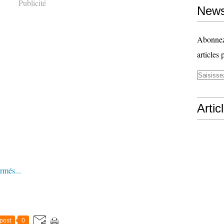
Publicité
News
Abonnez-
articles 
Artic
rmés...
post
0