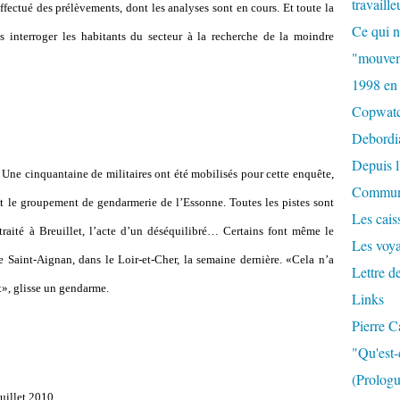
travaille
effectué des prélèvements, dont les analyses sont en
cours
. Et toute la
Ce qui n
 interroger les habitants du secteur à la recherche de la moindre
"mouvem
1998 en
Copwat
Debordi
Depuis l
 Une cinquantaine de militaires ont été mobilisés pour cette
enquête
,
Commun
 et le groupement de gendarmerie de l’Essonne. Toutes les pistes sont
Les caiss
traité à Breuillet, l’acte d’un déséquilibré… Certains font même le
Les voy
e Saint-Aignan, dans le Loir-et-Cher, la semaine dernière. «Cela n’a
Lettre d
t», glisse un gendarme.
Links
Pierre C
"Qu'est-
(Prologu
juillet 2010.