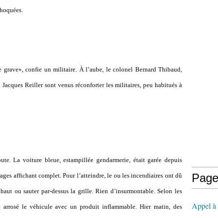
choquées.
e grave», confie un militaire. À l’aube, le colonel Bernard Thibaud,
 Jacques Reiller sont venus réconforter les militaires, peu habitués à
oute. La voiture bleue, estampillée gendarmerie, était garée depuis
Page
rages affichant complet. Pour l’atteindre, le ou les incendiaires ont dû
haut ou sauter par-dessus la grille. Rien d’insurmontable. Selon les
Appel à l
te arrosé le véhicule avec un produit inflammable. Hier matin, des