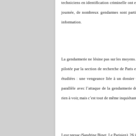
techniciens en identification criminelle ont 
journée, de nombreux gendarmes sont partis
information.
La gendarmerie ne lésine pas sur les moyens.
pilotée par la section de recherche de Paris
étudiées : une vengeance liée à un dossier 
parallèle avec l’attaque de la gendarmerie d
rien à voir, mais c’est tout de même inquiétan
Leur presse (Sandrine Binet
, Le Parisien), 26 