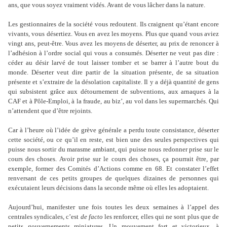
ans, que vous soyez vraiment vidés. Avant de vous lâcher dans la nature.
Les gestionnaires de la société vous redoutent. Ils craignent qu’étant encore
vivants, vous désertiez. Vous en avez les moyens. Plus que quand vous aviez
vingt ans, peut-être. Vous avez les moyens de déserter, au prix de renoncer à
l’adhésion à l’ordre social qui vous a consumés. Déserter ne veut pas dire :
céder au désir larvé de tout laisser tomber et se barrer à l’autre bout du
monde. Déserter veut dire partir de la situation présente, de sa situation
présente et s’extraire de la désolation capitaliste. Il y a déjà quantité de gens
qui subsistent grâce aux détournement de subventions, aux arnaques à la
CAF et à Pôle-Emploi, à la fraude, au biz
’
, au vol dans les supermarchés. Qui
n
’
attendent que d
’
être rejoints.
Car à l
’
heure où l
’
idée de grève générale a perdu toute consistance, déserter
cette société, ou ce qu
’
il en reste, est bien une des seules perspectives qui
puisse nous sortir du marasme ambiant, qui puisse nous redonner prise sur le
cours des choses. Avoir prise sur le cours des choses, ça pourrait être, par
exemple, former des Comités d’Actions comme en 68. Et constater l
’
effet
renversant de ces petits groupes de quelques dizaines de personnes qui
exécutaient leurs décisions dans la seconde même où elles les adoptaient.
Aujourd’hui, manifester une fois toutes les deux semaines à l’appel des
centrales syndicales, c’est
de facto
les renforcer, elles qui ne sont plus que de
petits gouvernements miniatures. Un mouvement fort et victorieux, à