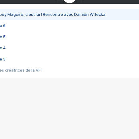
bey Maguire, c'est lui ! Rencontre avec Damien Witecka
e 6
e 5
e 4
e 3
s créatrices de la VF !
e 2
e 1
e Mektoub My Love arrive enfin ! Rencontre avec Shaïn Boumedine et Sal
i : après Toni en famille
elle réalise le bouleversant Dites lui que je l'aime
ais ! Rencontre autour de Vie privée de Rebecca Zlotowski