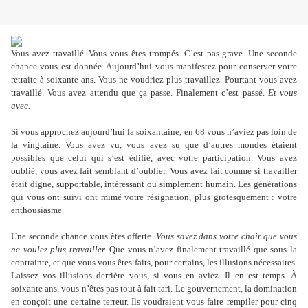
Vous avez travaillé. Vous vous êtes trompés. C’est pas grave. Une seconde
chance vous est donnée. Aujourd
’
hui vous manifestez pour conserver votre
retraite à soixante ans. Vous ne voudriez plus travaillez. Pourtant vous avez
travaillé. Vous avez attendu que ça passe. Finalement c
’
est passé.
Et vous
avec.
Si vous approchez aujourd
’
hui la soixantaine, en 68 vous n
’
aviez pas loin de
la vingtaine. Vous avez vu, vous avez su que d
’
autres mondes étaient
possibles que celui qui s
’
est édifié, avec votre participation. Vous avez
oublié, vous avez fait semblant d
’
oublier. Vous avez fait comme si travailler
était digne, supportable, intéressant ou simplement humain. Les générations
qui vous ont suivi ont mimé votre résignation, plus grotesquement : votre
enthousiasme.
Une seconde chance vous êtes offerte.
Vous savez dans votre chair que vous
ne voulez plus travailler.
Que vous n’avez finalement travaillé que sous la
contrainte, et que vous vous êtes faits, pour certains, les illusions nécessaires.
Laissez vos illusions derrière vous, si vous en aviez. Il en est temps. À
soixante ans, vous n’êtes pas tout à fait tari. Le gouvernement, la domination
en conçoit une certaine terreur. Ils voudraient vous faire rempiler pour cinq