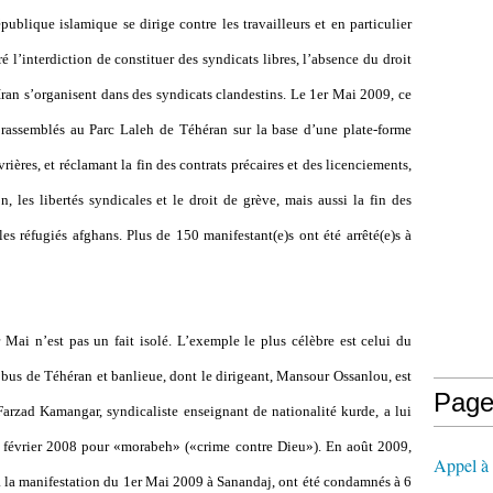
publique islamique se dirige contre les travailleurs et en particulier
l’interdiction de constituer des syndicats libres, l’absence du droit
’Iran s’organisent dans des syndicats clandestins. Le 1er Mai 2009, ce
t rassemblés au Parc Laleh de Téhéran sur la base d’une plate-forme
ières, et réclamant la fin des contrats précaires et des licenciements,
, les libertés syndicales et le droit de grève, mais aussi la fin des
es réfugiés afghans. Plus de 150 manifestant(e)s ont été arrêté(e)s à
 Mai n’est pas un fait isolé. L’exemple le plus célèbre est celui du
 bus de Téhéran et banlieue, dont le dirigeant, Mansour Ossanlou, est
Page
arzad Kamangar, syndicaliste enseignant de nationalité kurde, a lui
5 février 2008 pour «morabeh» («crime contre Dieu»). En août 2009,
Appel à l
é à la manifestation du 1er Mai 2009 à Sanandaj, ont été condamnés à 6