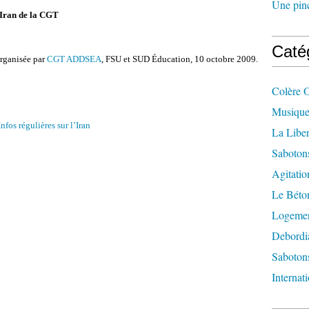
Une pincé
 Iran de la CGT
Caté
rganisée par
CGT ADDSEA
, FSU et SUD Éducation, 10 octobre 2009.
Colère 
Musique
Infos régulières sur l’Iran
La Liber
Saboton
Agitatio
Le Béton
Logement
Debordi
Sabotons
Internat