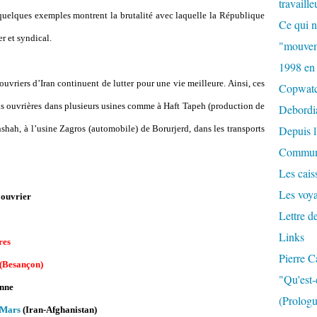
travaille
quelques exemples montrent la brutalité avec laquelle la République
Ce qui n
r et syndical.
"mouvem
1998 en
ouvriers d’Iran continuent de lutter pour une vie meilleure. Ainsi, ces
Copwat
ons ouvrières dans plusieurs usines comme à Haft Tapeh (production de
Debordi
shah, à l’usine Zagros (automobile) de Borurjerd, dans les transports
Depuis l
Commun
Les caiss
Les voy
 ouvrier
Lettre d
Links
res
Pierre C
 (Besançon)
"Qu'est-
enne
(Prologu
 Mars
(Iran-Afghanistan)