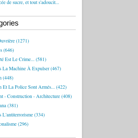
e de sucre, et tout s'adoucit...
gories
Ouvrière
(1271)
s
(646)
té Est Le Crime...
(581)
s La Machine À Expulser
(467)
n
(448)
 Et La Police Sont Armés...
(422)
 - Construction - Architecture
(408)
ana
(381)
 L'antiterrorisme
(334)
ionalisme
(296)