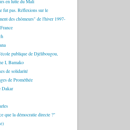
urs en lutte du Mali
e fut pas. Réflexions sur le
ent des chômeurs" de l'hiver 1997-
 France
ch
ana
'école publique de Djélibougou,
e I, Bamako
es de solidarité
ages de Prométhée
e Dakar
arles
ce que la démocratie directe ?"
e)