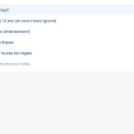
 DayZ
 a 13 ans (et vous l'avez ignoré)
e (littéralement)
im Rayan
 toutes les règles
s les jeux vidéo
us choquant de Rockstar ? - Le scandale BULLY
e plus moche de Steam
du RÊVE tourne au CAUCHEMAR
pendant 8 heures
it… à tort
umiliés par un jeu vidéo