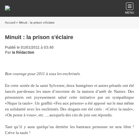
MENU
Accueil
» Minuit : la prison s'éclaire
Minuit : la prison s'éclaire
Publié le 01/01/2011 à 03:40
Par
la Rédaction
Bon courage pour 2011 à tous les enchristés.
En cette soirée de la saint Sylvestre, deux fumigènes et autres pétards ont été
lancés par-dessus les murs d’enceinte de la maison d’arrêt de Nantes. Des
prisonniers ont joyeusement salué cette initiative par un sympathique
«Nique la taule». Un graffiti «Feu aux prisons» a été apposé sur le mur même
en solidarité avec les enchristés. Des slogans ont été criés : «Crève la taule»,
«On pense à vous», etc…, auxquels des cris de joie ont répondu.
Tant qu’il y aura quelqu’un derrière les barreaux personne ne sera libre !
Crève la taule !