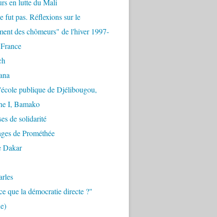
urs en lutte du Mali
e fut pas. Réflexions sur le
ent des chômeurs" de l'hiver 1997-
 France
ch
ana
'école publique de Djélibougou,
e I, Bamako
es de solidarité
ages de Prométhée
e Dakar
arles
ce que la démocratie directe ?"
e)