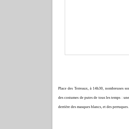
Place des Terreaux, à 14h30, nom­breu­ses sont 
des cos­tu­mes de putes de tous les temps : une
der­rière des mas­ques blancs, et des per­ru­ques.