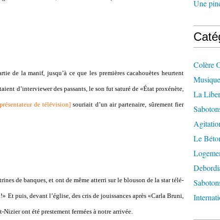
Une pincé
Caté
Colère 
ie de la manif, jusqu’à ce que les pre­miè­res caca­houè­tes heur­tent
Musique
aient d’inter­vie­wer des pas­sants, le son fut saturé de «État proxé­nète,
La Liber
présentateur de télévision
]
sou­riait d’un air par­te­naire, sûre­ment fier
Saboton
Agitatio
Le Béton
Logement
Debordi
i­nes de ban­ques, et ont de même atterri sur le blou­son de la star télé­
Sabotons
 !» Et puis, devant l’église, des cris de jouis­san­ces après «Carla Bruni,
Internat
-Nizier ont été pres­te­ment fer­mées à notre arri­vée.