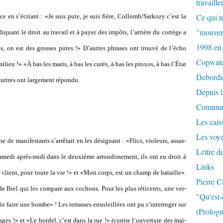
travaille
Ce qui n
ce en s’écriant : «Je suis pute, je suis fière, Collomb/Sarkozy c’est la
"mouvem
i­quant le droit au tra­vail et à payer des impôts, l’arrière du cor­tège a
1998 en
, on est des gros­ses putes !» D’autres phra­ses ont trouvé de l’écho
Copwat
lieu !» «À bas les maris, à bas les curés, à bas les proxos, à bas l’État
Debordi
­ri­res ont lar­ge­ment répondu.
Depuis l
Commun
Les caiss
Les voy
e de mani­fes­tants s’arrê­tait en les dési­gnant : «Flics, vio­leurs, assas­
Lettre d
amedi après-midi dans le deuxième arron­dis­se­ment, ils ont eu droit à
Links
client, pour toute la vie !» et «Mon corps, est un champ de bataille».
Pierre C
n de Brel qui les com­pare aux cochons. Pour les plus réticents, une ver­
"Qu'est-
ais faire une bombe» ! Les ter­ras­ses enso­leillées ont pu s’inter­ro­ger sur
(Prologu
­ges !» et «Le bordel, c’est dans la rue !» (contre l’ouver­ture des mai­