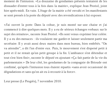
moment de l'intrusion. «La douzaine de gendarmes présents tentaient de les
dissuader d'entrer tous à la fois dans la mairie», explique Jean Proriol, joint
hier après-midi. En vain. L'étage de la mairie a été envahi et les manifestants
se sont pressés à la porte du député avec des revendications à lui exposer.
«J'ai ouvert la porte. Dans la cohue, je suis monté sur une chaise et j'ai
commencé à dire quelques mots. Il y a eu de sérieux échanges verbaux sur le
sujet des retraites», raconte Jean Proriol. «Ils sont venus exprimer leur colère.
Il y a eu des menaces : ils voulaient me garder et laisser seulement partir ma
secrétaire. Il y avait aussi deux maires dans mon bureau, bien embêtés. “On
va attendre”, a dit l'un d'entre eux. Puis, le mouvement s'est dispersé petit à
petit et il ne restait qu'un petit groupe à la fin. L'ambiance s'est détendue et
tout s'est bien fini», raconte le député en ajoutant «Ça fait partie de la vie du
parlementaire.» De leur côté, les gendarmes de la compagnie de Brioude ont
confirmé, qu'après l'intrusion tous étaient repartis «sans avoir occasionné de
dégradations et sans qu'on ait eu à recourir à la force».
Leur presse (Le Progrès), 7 novembre 2010.