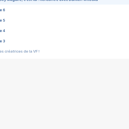
e 6
e 5
e 4
e 3
s créatrices de la VF !
e 2
e 1
e Mektoub My Love arrive enfin ! Rencontre avec Shaïn Boumedine et Sal
i : après Toni en famille
elle réalise le bouleversant Dites lui que je l'aime
ais ! Rencontre autour de Vie privée de Rebecca Zlotowski
 de Marguerite, Grave... Rencontre avec Ella Rumpf