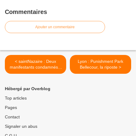
Commentaires
Ajouter un commentaire
< saintNazaire : Deux
Lyon : Punishment Park
manifestants condamnés à
Bellecour, la riposte >
de la prison ferme
Hébergé par Overblog
Top articles
Pages
Contact
Signaler un abus
C.G.U.