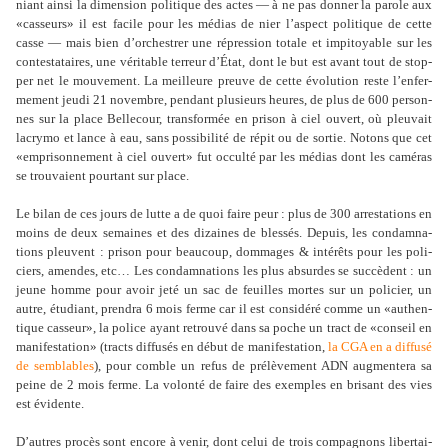
niant ainsi la dimen­sion poli­ti­que des actes — à ne pas donner la parole aux
«cas­seurs» il est facile pour les médias de nier l’aspect poli­ti­que de cette
casse — mais bien d’orches­trer une répres­sion totale et impi­toya­ble sur les
contes­ta­taires, une véri­ta­ble ter­reur d’État, dont le but est avant tout de stop­
per net le mou­ve­ment. La meilleure preuve de cette évolution reste l’enfer­
me­ment jeudi 21 novembre, pen­dant plu­sieurs heures, de plus de 600 per­son­
nes sur la place Bellecour, trans­formée en prison à ciel ouvert, où pleu­vait
lacrymo et lance à eau, sans pos­si­bi­lité de répit ou de sortie. Notons que cet
«empri­son­ne­ment à ciel ouvert» fut occulté par les médias dont les camé­ras
se trou­vaient pour­tant sur place.
Le bilan de ces jours de lutte a de quoi faire peur : plus de 300 arres­ta­tions en
moins de deux semai­nes et des dizai­nes de bles­sés. Depuis, les condam­na­
tions pleu­vent : prison pour beau­coup, dom­mages & inté­rêts pour les poli­
ciers, amen­des, etc… Les condam­na­tions les plus absur­des se suc­cè­dent : un
jeune homme pour avoir jeté un sac de feuilles mortes sur un poli­cier, un
autre, étudiant, pren­dra 6 mois ferme car il est consi­déré comme un «authen­
ti­que cas­seur», la police ayant retrouvé dans sa poche un tract de «conseil en
mani­fes­ta­tion» (tracts dif­fu­sés en début de mani­fes­ta­tion,
la CGA en a dif­fusé
de sem­bla­bles
), pour comble un refus de pré­lè­ve­ment ADN aug­men­tera sa
peine de 2 mois ferme. La volonté de faire des exem­ples en bri­sant des vies
est évidente.
D’autres procès sont encore à venir, dont celui de trois com­pa­gnons liber­tai­