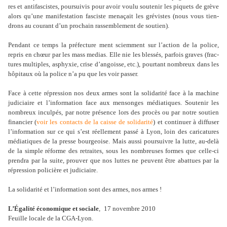
res et anti­fas­cis­tes, pour­sui­vis pour avoir voulu sou­te­nir les piquets de grève
alors qu’une mani­fes­ta­tion fas­ciste mena­çait les gré­vis­tes (nous vous tien­
drons au cou­rant d’un pro­chain ras­sem­ble­ment de sou­tien).
Pendant ce temps la pré­fec­ture ment sciem­ment sur l’action de la police,
repris en chœur par les mass medias. Elle nie les bles­sés, par­fois graves (frac­
tu­res mul­ti­ples, asphyxie, crise d’angoisse, etc.), pour­tant nom­breux dans les
hôpi­taux où la police n’a pu que les voir passer.
Face à cette répres­sion nos deux armes sont la soli­da­rité face à la machine
judi­ciaire et l’infor­ma­tion face aux men­son­ges média­ti­ques. Soutenir les
nom­breux inculpés, par notre pré­sence lors des procès ou par notre sou­tien
finan­cier (
voir les contacts de la caisse de soli­da­rité
) et conti­nuer à dif­fu­ser
l’infor­ma­tion sur ce qui s’est réel­le­ment passé à Lyon, loin des cari­ca­tu­res
média­ti­ques de la presse bour­geoise. Mais aussi pour­sui­vre la lutte, au-delà
de la simple réforme des retrai­tes, sous les nom­breu­ses formes que celle-ci
pren­dra par la suite, prou­ver que nos luttes ne peu­vent être abat­tues par la
répres­sion poli­cière et judi­ciaire.
La soli­da­rité et l’infor­ma­tion sont des armes, nos armes !
L
’Égalité économique et sociale
,
17 novembre 2010
Feuille locale de la CGA-Lyon
.