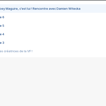
bey Maguire, c'est lui ! Rencontre avec Damien Witecka
e 6
e 5
e 4
e 3
s créatrices de la VF !
e 2
e 1
e Mektoub My Love arrive enfin ! Rencontre avec Shaïn Boumedine et Sal
i : après Toni en famille
elle réalise le bouleversant Dites lui que je l'aime
ais ! Rencontre autour de Vie privée de Rebecca Zlotowski