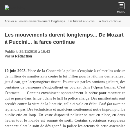
MENU
Accueil
» Les mouvements durent longtemps... De Mozart à Puccini... la farce continue
Les mouvements durent longtemps... De Mozart
à Puccini... la farce continue
Publié le 25/11/2010 à 16:43
Par
la Rédaction
10 juin 2003.
Place de la Concorde la police s’emploie à calmer les ardeurs
de milliers de manifestants contre la loi Fillon pour la réforme des retraites :
jets d’eau, gaz lacrymogènes fusent. Poursuivis par les camions gicleurs, des
centaines de personnes s’engouffrent en courant dans l’Opéra Garnier. C’est
l’entracte. … Certains envahissent spontanément la scène pour raconter ce
qui se passe dans la rue ; dans le hall la police charge. Des manifestants sont
acculés contre la vitre de la librairie, celle-ci vole en éclat.
Cosi fan tutte
ne
reprendra pas. Des techniciens et musiciens soutiennent notre impromptu. Le
public crie au loup. Un vaste dispositif policier se met en place, en deux
heures tout le monde est sommé de sortir. Certains spectateurs scrupuleux
prennent alors le soin de désigner à la police les acteurs de cette assemblée