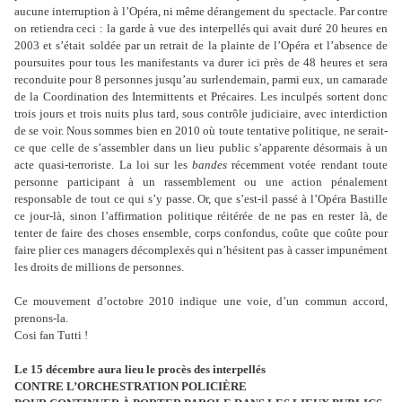
aucune interruption à l’Opéra, ni même dérangement du spectacle. Par contre
on retiendra ceci : la garde à vue des interpellés qui avait duré 20 heures en
2003 et s’était soldée par un retrait de la plainte de l’Opéra et l’absence de
poursuites pour tous les manifestants va durer ici près de 48 heures et sera
reconduite pour 8 personnes jusqu’au surlendemain, parmi eux, un camarade
de la Coordination des Intermittents et Précaires. Les inculpés sortent donc
trois jours et trois nuits plus tard, sous contrôle judiciaire, avec interdiction
de se voir. Nous sommes bien en 2010 où toute tentative politique, ne serait-
ce que celle de s’assembler dans un lieu public s’apparente désormais à un
acte quasi-terroriste. La loi sur les
bandes
récemment votée rendant toute
personne participant à un rassemblement ou une action pénalement
responsable de tout ce qui s’y passe. Or, que s’est-il passé à l’Opéra Bastille
ce jour-là, sinon l’affirmation politique réitérée de ne pas en rester là, de
tenter de faire des choses ensemble, corps confondus, coûte que coûte pour
faire plier ces managers décomplexés qui n’hésitent pas à casser impunément
les droits de millions de personnes.
Ce mouvement d’octobre 2010 indique une voie, d’un commun accord,
prenons-la.
Cosi fan Tutti !
Le 15 décembre aura lieu le procès des interpellés
CONTRE L’ORCHESTRATION POLICIÈRE