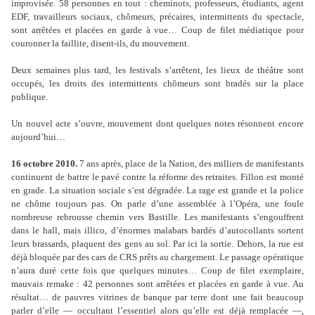
improvisée. 58 personnes en tout : cheminots, professeurs, étudiants, agent
EDF, travailleurs sociaux, chômeurs, précaires, intermittents du spectacle,
sont arrêtées et placées en garde à vue… Coup de filet médiatique pour
couronner la faillite, disent-ils, du mouvement.
Deux semaines plus tard, les festivals s’arrêtent, les lieux de théâtre sont
occupés, les droits des intermittents chômeurs sont bradés sur la place
publique.
Un nouvel acte s’ouvre, mouvement dont quelques notes résonnent encore
aujourd’hui…
16 octobre 2010.
7 ans après, place de la Nation, des milliers de manifestants
continuent de battre le pavé contre la réforme des retraites. Fillon est monté
en grade. La situation sociale s’est dégradée. La rage est grande et la police
ne chôme toujours pas. On parle d’une assemblée à l’Opéra, une foule
nombreuse rebrousse chemin vers Bastille. Les manifestants s’engouffrent
dans le hall, mais illico, d’énormes malabars bardés d’autocollants sortent
leurs brassards, plaquent des gens au sol. Par ici la sortie. Dehors, la rue est
déjà bloquée par des cars de CRS prêts au chargement. Le passage opératique
n’aura duré cette fois que quelques minutes… Coup de filet exemplaire,
mauvais remake : 42 personnes sont arrêtées et placées en garde à vue. Au
résultat… de pauvres vitrines de banque par terre dont une fait beaucoup
parler d’elle — occultant l’essentiel alors qu’elle est déjà remplacée —,