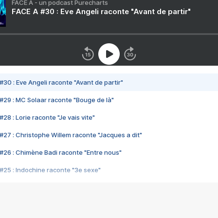
FACE A - un podcast Purecharts
FACE A #30 : Eve Angeli raconte "Avant de partir"
#30 : Eve Angeli raconte "Avant de partir"
#29 : MC Solaar raconte "Bouge de là"
28 : Lorie raconte "Je vais vite"
#27 : Christophe Willem raconte "Jacques a dit"
#26 : Chimène Badi raconte "Entre nous"
#25 : Indochine raconte "3e sexe"
#24 : Zaho raconte "C'est chelou"
#23 : Patrick Bruel raconte "Au café des délices"