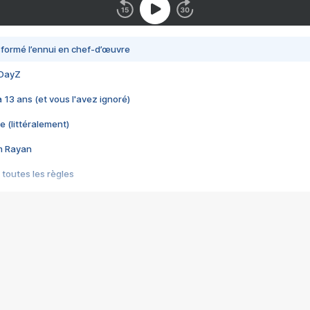
nsformé l’ennui en chef-d’œuvre
 DayZ
 a 13 ans (et vous l'avez ignoré)
e (littéralement)
im Rayan
 toutes les règles
s les jeux vidéo
us choquant de Rockstar ? - Le scandale BULLY
e plus moche de Steam
du RÊVE tourne au CAUCHEMAR
pendant 8 heures