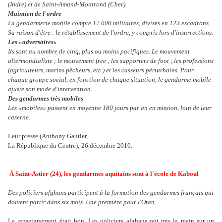
(Indre) et de Saint-Amand-Montrond (Cher).
Maintien de l'ordre
La gendarmerie mobile compte 17.000 militaires, divisés en 123 escadrons.
Sa raison d'être : le rétablissement de l'ordre, y compris lors d'insurrections.
Les «adversaires»
Ils sont au nombre de cinq, plus ou moins pacifiques. Le mouvement
altermondialiste ; le mouvement free ; les supporters de foot ; les professions
(agriculteurs, marins pêcheurs, etc.) et les casseurs périurbains. Pour
chaque groupe social, en fonction de chaque situation, le gendarme mobile
ajuste son mode d'intervention.
Des gendarmes très mobiles
Les «mobiles» passent en moyenne 180 jours par an en mission, loin de leur
caserne.
Leur presse (Anthony Gautier,
La République du Centre),
26 décembre 2010
.
À Saint-Astier (24), les gendarmes aquitains sont à l'école de Kaboul
Des policiers afghans participent à la formation des gendarmes français qui
doivent partir dans six mois. Une première pour l'Otan.
Le renseignement était bon. Les policiers afghans ont mis la main sur un