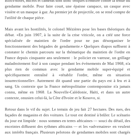
Blocs-notes, micros et caméras sont donc troqués d'emblée contre la tenue du
gendarme mobile. Pour faire court, une épaisse carapace, un casque avec
visière et un masque à gaz. Au premier jet de projectile, on se rend compte de
l'utilité de chaque pièce.
Mais avant les hostilités, le colonel Mézières pose les bases théoriques du
débat. «En juin 1907, à la suite de la crise viticole, on a créé une force
spécialisée de maintien de l'ordre pour ne pas désorganiser le
fonctionnement des brigades de gendarmerie.» Quelques diapos suffisent à
constater le chemin parcouru sur la thématique du maintien de l'ordre en
France depuis cinquante ans seulement : le policier en vareuse, un grillage
maladroitement fixé à son casque pendant les événements de Mai 1968, n'a
plus rien de commun avec le gendarme mobile super-équipé et
spécifiquement entraîné à «rétablir l'ordre, même en situation
insurrectionnelle». Autrement dit quand une partie du pays est à feu et à
sang. Un contexte que la France métropolitaine contemporaine n'a jamais
connu, même en 1968. La Nouvelle-Calédonie, Haïti, et dans un autre
contexte, onusien celui-là, la Côte d'Ivoire et le Kosovo, si.
Retour dans le vif du sujet. Le terrain de jeu fait 27 hectares. Des rues, des
façades de magasins et des voitures. Le tout est destiné à brûler. Le scénario
du jour est limpide : nous sommes en terres africaines — souci du détail, des
enceintes diffusent des rythmes africains — et les «adversaires» en veulent
aux intérêts français. Plusieurs pelotons de gendarmes mobiles sont chargés