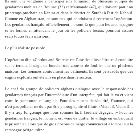
Ils sont une vingtaine à participer à la formation de plusieurs équipes de
gendarmes mobiles de Bouliac (33) et Marmande (47), qui doivent partir au
printemps prochain en Kapisa et dans le district de Surobi à l'est de Kaboul.
Comme en Afghanistan, ce sont eux qui conduisent directement l'opération.
Les gendarmes français, officiellement, ne sont là que pour les accompagner
et les former, en attendant le jour où les policiers locaux pourront assurer
seuls toutes leurs missions.
Le plus réaliste possible
L'opération dite «Cordon and Search» est l'une des plus délicates à conduire
sur le terrain. Il s'agit de boucler une zone et de fouiller une ou plusieurs
maisons. Les hommes contournent les bâtiments. Ils sont persuadés que des
engins explosifs ont été mis en place dans le secteur.
Le chef du groupe de policiers afghans dialogue avec le responsable des
gendarmes français par l'intermédiaire d'un interprète, qui fait le va-et-vient
entre le pachtoune et l'anglais. Pour des raisons de sécurité, l'homme, qui
n'est pas policier, ne doit pas être photographié ni filmé. «Victor 3, Victor 3…
Il y a trop longtemps que nous sommes là. Il faudrait dégager…» Pour les
gendarmes français, le moment est venu de quitter le village en embarquant
le prisonnier, alors que de gros flocons de neige commencent à tomber sur la
campagne périgourdine.