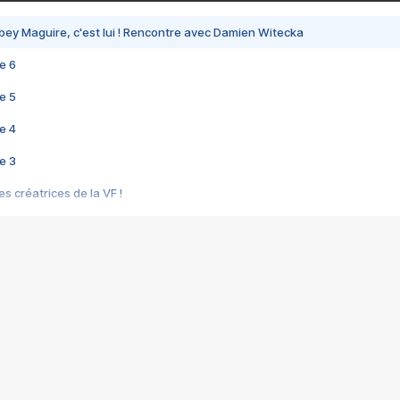
bey Maguire, c'est lui ! Rencontre avec Damien Witecka
e 6
e 5
e 4
e 3
s créatrices de la VF !
e 2
e 1
e Mektoub My Love arrive enfin ! Rencontre avec Shaïn Boumedine et Sal
i : après Toni en famille
elle réalise le bouleversant Dites lui que je l'aime
ais ! Rencontre autour de Vie privée de Rebecca Zlotowski