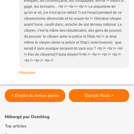
évêques, les commerçants, les comptables, les<br /> tueurs à
gage, les écrivains....<br /> <br /> <br /> Le populisme tel
qu'on le vit, (ce n'est qu'un début ?) est l'exact pendant de ce
citoyennisme-démocrate,et lui coupe<br /> l'électeur-citoyen
avant l'urne, ceuilli dans, arraché de son terreau national. Le
citoyen, c'est la mâne des républicains, des gens de pouvoir,
du pouvoir: le citoyen aime la police et l'état,<br /> je dirai
même le citoyen sème la police et l'état ( ou/et inverse) : que
serait-il sans eux/que seraient-ils sans eux ? <br /> <br /> <br
/> Pas de citoyens!(Y'aura moyen?)<br /> <br /> <br /> <br />
<br /> <br /> <br />
Répondre
< Emploi du temps perdu
Dactylo Rock >
Hébergé par Overblog
Top articles