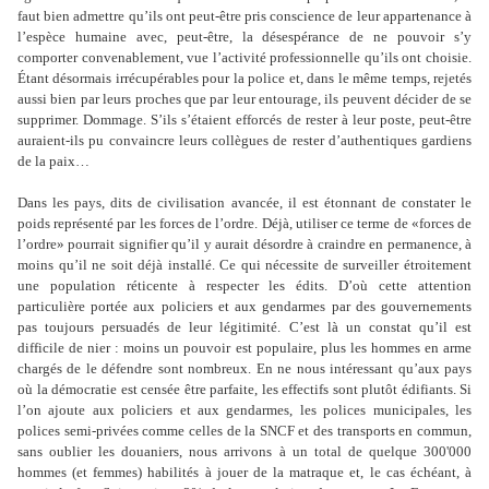
faut bien admettre qu’ils ont peut-être pris conscience de leur appartenance à
l’espèce humaine avec, peut-être, la désespérance de ne pouvoir s’y
comporter convenablement, vue l’activité professionnelle qu’ils ont choisie.
Étant désormais irrécupérables pour la police et, dans le même temps, rejetés
aussi bien par leurs proches que par leur entourage, ils peuvent décider de se
supprimer. Dommage. S’ils s’étaient efforcés de rester à leur poste, peut-être
auraient-ils pu convaincre leurs collègues de rester d’authentiques gardiens
de la paix…
Dans les pays, dits de civilisation avancée, il est étonnant de constater le
poids représenté par les forces de l’ordre. Déjà, utiliser ce terme de «forces de
l’ordre» pourrait signifier qu’il y aurait désordre à craindre en permanence, à
moins qu’il ne soit déjà installé. Ce qui nécessite de surveiller étroitement
une population réticente à respecter les édits. D’où cette attention
particulière portée aux policiers et aux gendarmes par des gouvernements
pas toujours persuadés de leur légitimité. C’est là un constat qu’il est
difficile de nier : moins un pouvoir est populaire, plus les hommes en arme
chargés de le défendre sont nombreux. En ne nous intéressant qu’aux pays
où la démocratie est censée être parfaite, les effectifs sont plutôt édifiants. Si
l’on ajoute aux policiers et aux gendarmes, les polices municipales, les
polices semi-privées comme celles de la SNCF et des transports en commun,
sans oublier les douaniers, nous arrivons à un total de quelque 300'000
hommes (et femmes) habilités à jouer de la matraque et, le cas échéant, à