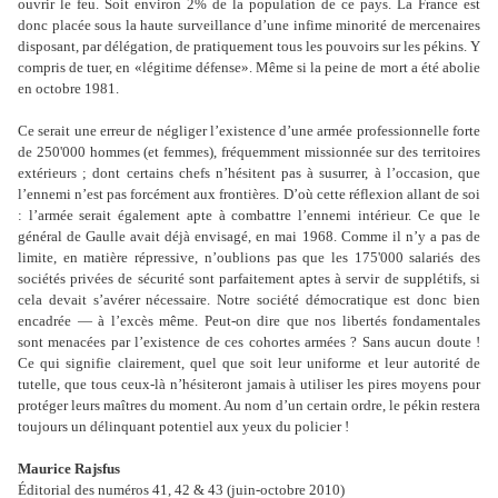
ouvrir le feu. Soit environ 2% de la population de ce pays. La France est
donc placée sous la haute surveillance d’une infime minorité de mercenaires
disposant, par délégation, de pratiquement tous les pouvoirs sur les pékins. Y
compris de tuer, en «légitime défense». Même si la peine de mort a été abolie
en octobre 1981.
Ce serait une erreur de négliger l’existence d’une armée professionnelle forte
de 250'000 hommes (et femmes), fréquemment missionnée sur des territoires
extérieurs ; dont certains chefs n’hésitent pas à susurrer, à l’occasion, que
l’ennemi n’est pas forcément aux frontières. D’où cette réflexion allant de soi
: l’armée serait également apte à combattre l’ennemi intérieur. Ce que le
général de Gaulle avait déjà envisagé, en mai 1968. Comme il n’y a pas de
limite, en matière répressive, n’oublions pas que les 175'000 salariés des
sociétés privées de sécurité sont parfaitement aptes à servir de supplétifs, si
cela devait s’avérer nécessaire. Notre société démocratique est donc bien
encadrée — à l’excès même. Peut-on dire que nos libertés fondamentales
sont menacées par l’existence de ces cohortes armées ? Sans aucun doute !
Ce qui signifie clairement, quel que soit leur uniforme et leur autorité de
tutelle, que tous ceux-là n’hésiteront jamais à utiliser les pires moyens pour
protéger leurs maîtres du moment. Au nom d’un certain ordre, le pékin restera
toujours un délinquant potentiel aux yeux du policier !
Maurice Rajsfus
Éditorial des numéros 41, 42 & 43 (juin-octobre 2010)