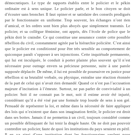
démocratiques. Le type de rapports établis entre le policier et le pékin
ordinaire est à sens unique. Le policier parle, et le bon citoyen se doit
d’écouter sans broncher. Il faut opiner et se satisfaire des conseils prodigués
par le fonctionnaire en uniforme. Trop souvent, les échanges n’ont rien
d’amical, et les ordres sont bien plus aboyés que simplement transmis. Le
policier, et sa collègue féminine, ont appris, dès l’école de police que le
pékin doit le craindre. Ce qui constitue une assurance contre cette possible
rébellion du civil, constamment agitée par la hiérarchie policière. C’est ainsi
que le policier est conditionné pour être très sensible au comportement de
quiconque paraît s’opposer à ses injonctions. Cette inquiétude permanente,
qui lui est inculquée, le conduit à porter plainte plus souvent qu’il n’est
nécessaire pour outrage envers sa précieuse personne, suite à une parole
supposée déplacée. De même, il lui est possible de poursuivre en justice pour
rébellion si sa brutalité verbale, ou physique, entraîne une réaction étonnée
de la part de celui qui n’avait rien demandé. Quand ce n’est pas l’accusation
majeure d’incitation à l’émeute. Surtout, ne pas parler de convivialité à un
policier. Soit il ne connait pas le mot, soit il estime avoir été injurié,
considérant qu’il a été visé par une formule trop lourde de sens à son gré.
Persuadé de représenter la loi, et même dans la nécessité de faire appliquer
des lois qui n’existent que dans son imagination fertile, le policier est droit
dans ses bottes. Jamais il ne permettra à un civil, toujours considéré comme
un possible délinquant de lui tenir la dragée haute. On ne doit pas pouvoir
contredire un policier, faute de quoi les institutions du pays seraient en péril.
Il en va ainsi d’une institution dont les fonctionnaires veulent nous