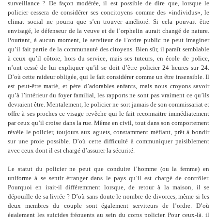
surveillance ? De façon modérée, il est possible de dire que, lorsque le
policier cessera de considérer ses concitoyens comme des «individus», le
climat social ne pourra que s’en trouver amélioré. Si cela pouvait être
envisagé, le défenseur de la veuve et de l’orphelin aurait changé de nature.
Pourtant, à aucun moment, le serviteur de l’ordre public ne peut imaginer
qu’il fait partie de la communauté des citoyens. Bien sûr, il paraît semblable
à ceux qu’il côtoie, hors du service, mais ses tuteurs, en école de police,
n’ont cessé de lui expliquer qu’il se doit d’être policier 24 heures sur 24.
D’où cette raideur obligée, qui le fait considérer comme un être insensible. Il
est peut-être marié, et père d’adorables enfants, mais nous croyons savoir
qu’à l’intérieur du foyer familial, les rapports ne sont pas vraiment ce qu’ils
devraient être. Mentalement, le policier ne sort jamais de son commissariat et
offre à ses proches ce visage revêche qui le fait reconnaitre immédiatement
par ceux qu’il croise dans la rue. Même en civil, tout dans son comportement
révèle le policier, toujours aux aguets, constamment méfiant, prêt à bondir
sur une proie possible. D’où cette difficulté à communiquer paisiblement
avec ceux dont il est chargé d’assurer la sécurité.
Le statut du policier ne peut que conduire l’homme (ou la femme) en
uniforme à se sentir étranger dans le pays qu’il est chargé de contrôler.
Pourquoi en irait-il différemment lorsque, de retour à la maison, il se
dépouille de sa livrée ? D’où sans doute le nombre de divorces, même si les
deux membres du couple sont également serviteurs de l’ordre. D’où
également les suicides fréquents au sein du corps policier. Pour ceux-là, il