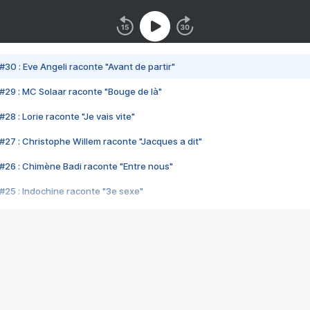
#30 : Eve Angeli raconte "Avant de partir"
#29 : MC Solaar raconte "Bouge de là"
28 : Lorie raconte "Je vais vite"
#27 : Christophe Willem raconte "Jacques a dit"
#26 : Chimène Badi raconte "Entre nous"
#25 : Indochine raconte "3e sexe"
#24 : Zaho raconte "C'est chelou"
#23 : Patrick Bruel raconte "Au café des délices"
#22 : Kyo raconte "Le chemin"
#21 : Nolwenn Leroy raconte "Cassé"