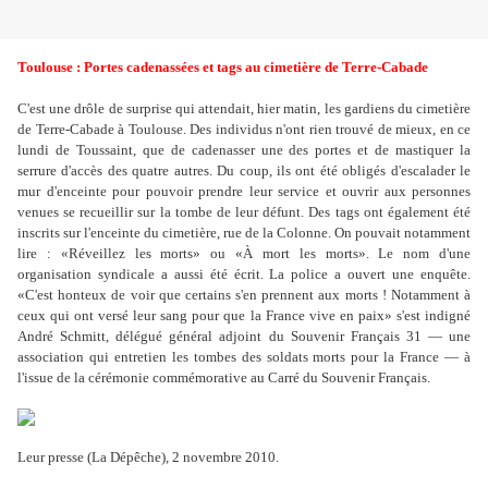
Toulouse : Portes cadenassées et tags au cimetière de Terre-Cabade
C'est une drôle de surprise qui attendait, hier matin, les gardiens du cimetière
de Terre-Cabade à Toulouse. Des individus n'ont rien trouvé de mieux, en ce
lundi de Toussaint, que de cadenasser une des portes et de mastiquer la
serrure d'accès des quatre autres. Du coup, ils ont été obligés d'escalader le
mur d'enceinte pour pouvoir prendre leur service et ouvrir aux personnes
venues se recueillir sur la tombe de leur défunt. Des tags ont également été
inscrits sur l'enceinte du cimetière, rue de la Colonne. On pouvait notamment
lire : «Réveillez les morts» ou «À mort les morts». Le nom d'une
organisation syndicale a aussi été écrit. La police a ouvert une enquête.
«C'est honteux de voir que certains s'en prennent aux morts ! Notamment à
ceux qui ont versé leur sang pour que la France vive en paix» s'est indigné
André Schmitt, délégué général adjoint du Souvenir Français 31 — une
association qui entretien les tombes des soldats morts pour la France — à
l'issue de la cérémonie commémorative au Carré du Souvenir Français.
Leur presse (La Dépêche), 2 novembre 2010.