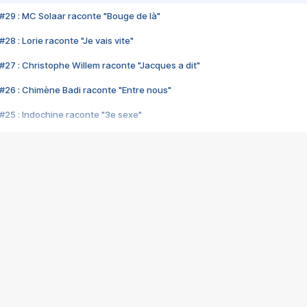
#29 : MC Solaar raconte "Bouge de là"
28 : Lorie raconte "Je vais vite"
#27 : Christophe Willem raconte "Jacques a dit"
#26 : Chimène Badi raconte "Entre nous"
#25 : Indochine raconte "3e sexe"
#24 : Zaho raconte "C'est chelou"
#23 : Patrick Bruel raconte "Au café des délices"
#22 : Kyo raconte "Le chemin"
#21 : Nolwenn Leroy raconte "Cassé"
#20 : Patrick Hernandez raconte "Born to be alive"
#19 : Lorie raconte "Près de moi"
#18 : Michael Jones raconte "A nos actes manqués" (avec Jean-Jacque