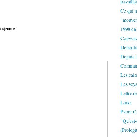
travaille
Ce qui n
"mouvem
1998 en
n «jeune» :
Copwat
Debordi
Depuis l
Commun
Les caiss
Les voy
Lettre d
Links
Pierre C
"Qu'est-
(Prologu