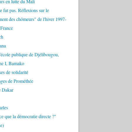
urs en lutte du Mali
e fut pas. Réflexions sur le
ent des chômeurs" de l'hiver 1997-
 France
ch
ana
'école publique de Djélibougou,
e I, Bamako
es de solidarité
ages de Prométhée
e Dakar
arles
ce que la démocratie directe ?"
e)