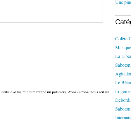
Une pincé
Caté
Colère 
Musique
La Liber
Saboton
Agitatio
Le Béton
Logement
 intitulé «Une mineure frappe un policier»,
Nord Littoral
nous sert un
Debordi
Sabotons
Internat