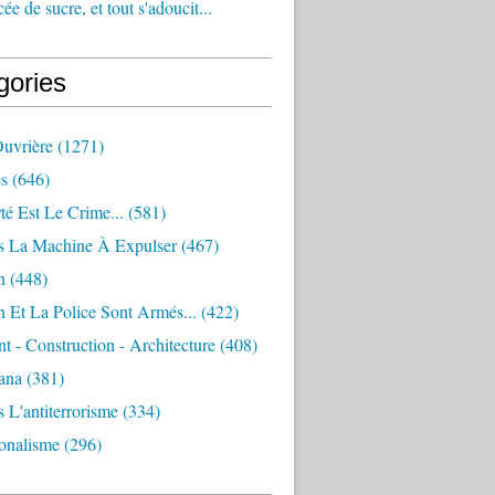
e de sucre, et tout s'adoucit...
gories
Ouvrière
(1271)
s
(646)
té Est Le Crime...
(581)
s La Machine À Expulser
(467)
n
(448)
 Et La Police Sont Armés...
(422)
 - Construction - Architecture
(408)
ana
(381)
 L'antiterrorisme
(334)
ionalisme
(296)