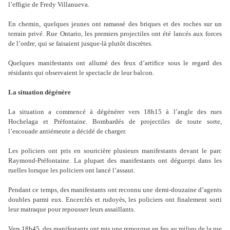
l’effigie de Fredy Villanueva.
En chemin, quelques jeunes ont ramassé des briques et des roches sur un
terrain privé. Rue Ontario, les premiers projectiles ont été lancés aux forces
de l’ordre, qui se faisaient jusque-là plutôt discrètes.
Quelques manifestants ont allumé des feux d’artifice sous le regard des
résidants qui observaient le spectacle de leur balcon.
La situation dégénère
La situation a commencé à dégénérer vers 18h15 à l’angle des rues
Hochelaga et Préfontaine. Bombardés de projectiles de toute sorte,
l’escouade antiémeute a décidé de charger.
Les policiers ont pris en souricière plusieurs manifestants devant le parc
Raymond-Préfontaine. La plupart des manifestants ont déguerpi dans les
ruelles lorsque les policiers ont lancé l’assaut.
Pendant ce temps, des manifestants ont reconnu une demi-douzaine d’agents
doubles parmi eux. Encerclés et rudoyés, les policiers ont finalement sorti
leur matraque pour repousser leurs assaillants.
Vers 18h45, des manifestants ont mis une remorque en feu au milieu de la rue