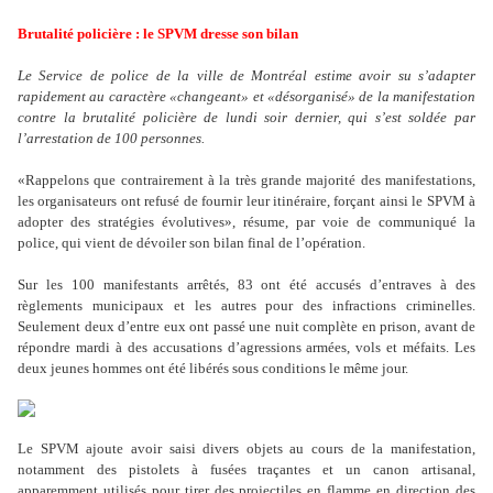
Brutalité policière : le SPVM dresse son bilan
Le Service de police de la ville de Montréal estime avoir su s’adapter
rapidement au caractère «changeant» et «désorganisé» de la manifestation
contre la brutalité policière de lundi soir dernier, qui s’est soldée par
l’arrestation de 100 personnes.
«Rappelons que contrairement à la très grande majorité des manifestations,
les organisateurs ont refusé de fournir leur itinéraire, forçant ainsi le SPVM à
adopter des stratégies évolutives», résume, par voie de communiqué la
police, qui vient de dévoiler son bilan final de l’opération.
Sur les 100 manifestants arrêtés, 83 ont été accusés d’entraves à des
règlements municipaux et les autres pour des infractions criminelles.
Seulement deux d’entre eux ont passé une nuit complète en prison, avant de
répondre mardi à des accusations d’agressions armées, vols et méfaits. Les
deux jeunes hommes ont été libérés sous conditions le même jour.
Le SPVM ajoute avoir saisi divers objets au cours de la manifestation,
notamment des pistolets à fusées traçantes et un canon artisanal,
apparemment utilisés pour tirer des projectiles en flamme en direction des