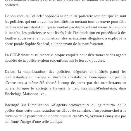
policiers.
De son côté, le Collectif opposé à la brutalité policière soutient que ce sont
les policiers qui ont ouvert les hostilités, en mettant tout en œuvre pour faire
déraper une manifestation qui se voulait pacifique. «Avant même le début de
la marche, les policiers se sont livrés à de l’intimidation en procédant à des
fouilles abusives et en commettant des arrestations illégales», a expliqué la
porte-parole Sophie Sénécal, au lendemain de la manifestation.
La COBP disait aussi mener sa propre enquête pour déterminer si des agents
doubles de la police avaient eux-mêmes mis le feu aux poudres.
Durant la manifestation, des policiers déguisés et infiltrés parmi les
manifestants ont procédé à plusieurs arrestations. Démasqués, un groupe
d’entre eux a même été chassé à coup de pierre par des manifestants en
colère, lorsque le cortège a traversé le parc Raymond-Préfontaine, dans
Hochelaga-Maisonneuve.
Interrogé sur l’implication «d’agents provocateurs ou agitateurs» de la
police dans cette manifestation en début de semaine, l’inspecteur-chef à la
division de la planification opérationnelle du SPVM, Sylvain Lemay, n’a pas
confirmé l’usage d’une telle tactique.