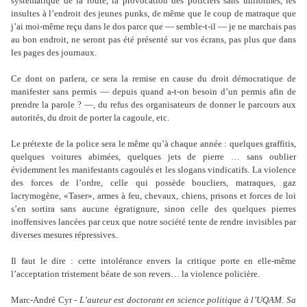
systématique de la route, la provocation des policiers sans uniformes, les
insultes à l’endroit des jeunes punks, de même que le coup de matraque que
j’ai moi-même reçu dans le dos parce que — semble-t-il — je ne marchais pas
au bon endroit, ne seront pas été présenté sur vos écrans, pas plus que dans
les pages des journaux.
Ce dont on parlera, ce sera la remise en cause du droit démocratique de
manifester sans permis — depuis quand a-t-on besoin d’un permis afin de
prendre la parole ? —, du refus des organisateurs de donner le parcours aux
autorités, du droit de porter la cagoule, etc.
Le prétexte de la police sera le même qu’à chaque année : quelques graffitis,
quelques voitures abimées, quelques jets de pierre … sans oublier
évidemment les manifestants cagoulés et les slogans vindicatifs. La violence
des forces de l’ordre, celle qui possède boucliers, matraques, gaz
lacrymogène, «Taser», armes à feu, chevaux, chiens, prisons et forces de loi
s’en sortira sans aucune égratignure, sinon celle des quelques pierres
inoffensives lancées par ceux que notre société tente de rendre invisibles par
diverses mesures répressives.
Il faut le dire : cette intolérance envers la critique porte en elle-même
l’acceptation tristement béate de son revers… la violence policière.
Marc-André Cyr -
L’auteur est doctorant en science politique à l’UQAM. Sa