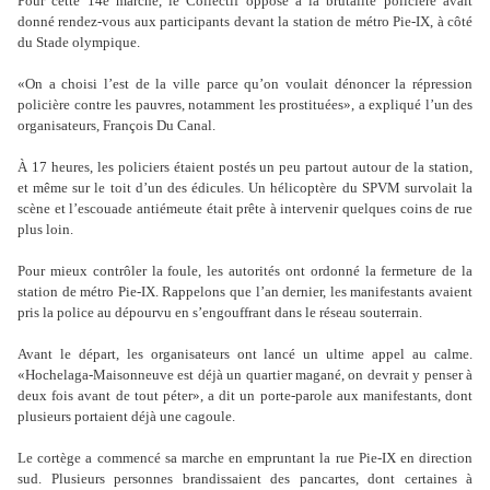
Pour cette 14e marche, le Collectif opposé à la brutalité policière avait
donné rendez-vous aux participants devant la station de métro Pie-IX, à côté
du Stade olympique.
«On a choisi l’est de la ville parce qu’on voulait dénoncer la répression
policière contre les pauvres, notamment les prostituées», a expliqué l’un des
organisateurs, François Du Canal.
À 17 heures, les policiers étaient postés un peu partout autour de la station,
et même sur le toit d’un des édicules. Un hélicoptère du SPVM survolait la
scène et l’escouade antiémeute était prête à intervenir quelques coins de rue
plus loin.
Pour mieux contrôler la foule, les autorités ont ordonné la fermeture de la
station de métro Pie-IX. Rappelons que l’an dernier, les manifestants avaient
pris la police au dépourvu en s’engouffrant dans le réseau souterrain.
Avant le départ, les organisateurs ont lancé un ultime appel au calme.
«Hochelaga-Maisonneuve est déjà un quartier magané, on devrait y penser à
deux fois avant de tout péter», a dit un porte-parole aux manifestants, dont
plusieurs portaient déjà une cagoule.
Le cortège a commencé sa marche en empruntant la rue Pie-IX en direction
sud. Plusieurs personnes brandissaient des pancartes, dont certaines à