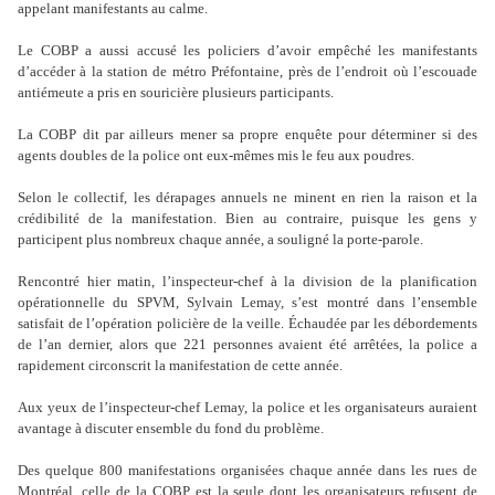
appelant manifestants au calme.
Le COBP a aussi accusé les policiers d’avoir empêché les manifestants
d’accéder à la station de métro Préfontaine, près de l’endroit où l’escouade
antiémeute a pris en souricière plusieurs participants.
La COBP dit par ailleurs mener sa propre enquête pour déterminer si des
agents doubles de la police ont eux-mêmes mis le feu aux poudres.
Selon le collectif, les dérapages annuels ne minent en rien la raison et la
crédibilité de la manifestation. Bien au contraire, puisque les gens y
participent plus nombreux chaque année, a souligné la porte-parole.
Rencontré hier matin, l’inspecteur-chef à la division de la planification
opérationnelle du SPVM, Sylvain Lemay, s’est montré dans l’ensemble
satisfait de l’opération policière de la veille. Échaudée par les débordements
de l’an dernier, alors que 221 personnes avaient été arrêtées, la police a
rapidement circonscrit la manifestation de cette année.
Aux yeux de l’inspecteur-chef Lemay, la police et les organisateurs auraient
avantage à discuter ensemble du fond du problème.
Des quelque 800 manifestations organisées chaque année dans les rues de
Montréal, celle de la COBP est la seule dont les organisateurs refusent de