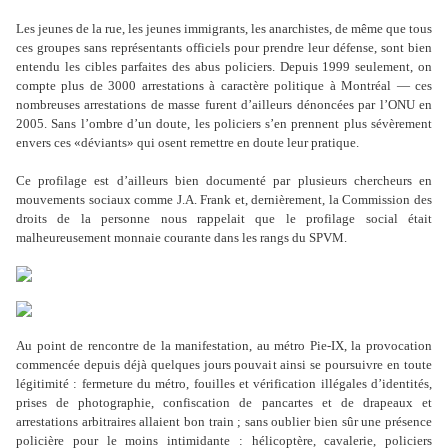
Les jeunes de la rue, les jeunes immigrants, les anarchistes, de même que tous
ces groupes sans représentants officiels pour prendre leur défense, sont bien
entendu les cibles parfaites des abus policiers. Depuis 1999 seulement, on
compte plus de 3000 arrestations à caractère politique à Montréal — ces
nombreuses arrestations de masse furent d’ailleurs dénoncées par l’ONU en
2005. Sans l’ombre d’un doute, les policiers s’en prennent plus sévèrement
envers ces «déviants» qui osent remettre en doute leur pratique.
Ce profilage est d’ailleurs bien documenté par plusieurs chercheurs en
mouvements sociaux comme J.A. Frank et, dernièrement, la Commission des
droits de la personne nous rappelait que le profilage social était
malheureusement monnaie courante dans les rangs du SPVM.
Au point de rencontre de la manifestation, au métro Pie-IX, la provocation
commencée depuis déjà quelques jours pouvait ainsi se poursuivre en toute
légitimité : fermeture du métro, fouilles et vérification illégales d’identités,
prises de photographie, confiscation de pancartes et de drapeaux et
arrestations arbitraires allaient bon train ; sans oublier bien sûr une présence
policière pour le moins intimidante : hélicoptère, cavalerie, policiers