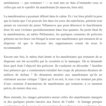
antiémeutes — par centaines ! — se sont mis en frais d’intimider ceux et
celles qui ont le «profil» du manifestant (le mauvais, bien sûr).
La manifestation a pourtant débuté dans le calme. Et c’est bien plutôt la peur
que la haine que l’on pouvait lire dans les yeux des marcheurs, présents tout
autant en souvenir du jeune Villanueva que pour dénoncer le harcèlement
dont ils sont victimes quotidiennement dans leur quartier. Au point final de
la manifestation, au métro Préfontaine, les quelques centaines de policiers
présents sur les lieux ont bloqué la route aux manifestants qui tentaient de se
disperser tel que le discours des organisateurs venait de nous le
recommander.
Encore une fois, le métro était fermé et les manifestants qui tentaient de se
disperser ont été accueillis par la cavalerie et la matraque. On se demande
bien quel était l’objectif des policiers. Ils voulaient en découdre ? Justifier
leur présence qui a certainement entraîné des coups de plusieurs dizaines de
milliers de dollars ? Ils désiraient montrer aux manifestants qu’ils ne
toléraient aucune critique ? Quoi qu’il en soit, le tout s’est terminé par plus
d’une centaine d’arrestations de manifestants qui tentaient, à ce moment
précis, de rentrer chez eux…
Bien entendu, les images présentées seront celles des manifestants masqués
et des quelques pierres lancées aux forces de l’ordre : le barrage presque