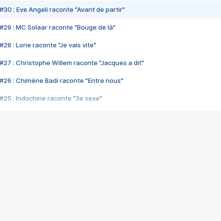
#30 : Eve Angeli raconte "Avant de partir"
#29 : MC Solaar raconte "Bouge de là"
28 : Lorie raconte "Je vais vite"
#27 : Christophe Willem raconte "Jacques a dit"
#26 : Chimène Badi raconte "Entre nous"
#25 : Indochine raconte "3e sexe"
#24 : Zaho raconte "C'est chelou"
#23 : Patrick Bruel raconte "Au café des délices"
#22 : Kyo raconte "Le chemin"
#21 : Nolwenn Leroy raconte "Cassé"
#20 : Patrick Hernandez raconte "Born to be alive"
#19 : Lorie raconte "Près de moi"