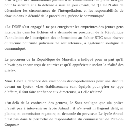
pour la sécurité et à la défense a saisi ce jour (mardi, ndlr) l
’
IGPN afin de
déterminer les circonstances de l
’
interpellation, et les responsabilités de
chacun dans le déroulé de la procédure», précise le communiqué.
«Le DDSP s
’
est engagé à ne pas enregistrer les empreintes des jeunes gens
interpellés dans les fichiers et a demandé au procureur de la République
l
’
annulation de l
’
inscription des informations au fichier STIC sous réserve
qu
’
aucune poursuite judiciaire ne soit retenue», a également souligné le
communiqué.
Le procureur de la République de Marseille a indiqué pour sa part qu
’
il
n
’
avait pas encore reçu de courrier et qu
’
il apprécierait «selon la réalité des
griefs».
Mme Cavin a dénoncé des «méthodes disproportionnées pour une dispute
devant un lycée». «Les établissements sont équipés pour gérer ce type
d
’
affaire, il faut faire confiance aux directeurs», a-t-elle réclamé.
«Au-delà de la confusion des genres», le Snes souligne que «la police
n
’
avait pas à intervenir au lycée Artaud : il n
’
y avait ni flagrant délit, ni
plainte, ni commission rogatoire, ni demande du proviseur. Le lycée Artaud
n
’
est pas dans le périmètre de responsabilité du commissariat de Plan-de-
Cuques.»