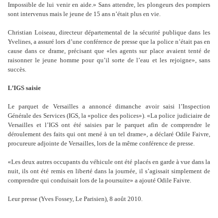
Impossible de lui venir en aide.» Sans attendre, les plongeurs des pompiers
sont intervenus mais le jeune de 15 ans n’était plus en vie.
Christian Loiseau, directeur départemental de la sécurité publique dans les
Yvelines, a assuré lors d
’
une conférence de presse que la police n
’
était pas en
cause dans ce drame, précisant que «les agents sur place avaient tenté de
raisonner le jeune homme pour qu
’
il sorte de l
’
eau et les rejoigne», sans
succès.
L’IGS saisie
Le parquet de Versailles a annoncé dimanche avoir saisi l
’
Inspection
Générale des Services (IGS, la «police des polices»). «La police judiciaire de
Versailles et l
’
IGS ont été saisies par le parquet afin de comprendre le
déroulement des faits qui ont mené à un tel drame», a déclaré Odile Faivre,
procureure adjointe de Versailles, lors de la même conférence de presse.
«Les deux autres occupants du véhicule ont été placés en garde à vue dans la
nuit, ils ont été remis en liberté dans la journée, il s
’
agissait simplement de
comprendre qui conduisait lors de la poursuite» a ajouté Odile Faivre.
Leur presse (Yves Fossey, Le Parisien),
8 août 2010.