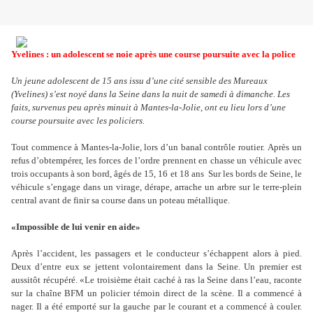
Yvelines : un adolescent se noie après une course poursuite avec la police
Un jeune adolescent de 15 ans issu d’une cité sensible des Mureaux
(Yvelines) s
’
est noyé dans la Seine dans la nuit de samedi à dimanche. Les
faits, survenus peu après minuit à Mantes-la-Jolie, ont eu lieu lors d’une
course poursuite avec les policiers.
Tout commence à Mantes-la-Jolie, lors d’un banal contrôle routier.
Après un
refus d’obtempérer, les forces de l’ordre prennent en chasse un véhicule avec
trois occupants à son bord, âgés de 15, 16 et 18 ans Sur les bords de Seine, le
véhicule s
’
engage dans un virage, dérape, arrache un arbre sur le terre-plein
central avant de finir sa course dans un poteau métallique.
«Impossible de lui venir en aide»
Après l
’
accident, les passagers et le conducteur s’échappent alors à pied.
Deux d
’
entre eux se jettent volontairement dans la Seine. Un premier est
aussitôt récupéré. «Le troisième était caché à ras la Seine dans l
’
eau, raconte
sur la chaîne BFM un policier témoin direct de la scène. Il a commencé à
nager. Il a été emporté sur la gauche par le courant et a commencé à couler.