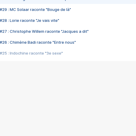
#29 : MC Solaar raconte "Bouge de là"
28 : Lorie raconte "Je vais vite"
#27 : Christophe Willem raconte "Jacques a dit"
#26 : Chimène Badi raconte "Entre nous"
#25 : Indochine raconte "3e sexe"
#24 : Zaho raconte "C'est chelou"
#23 : Patrick Bruel raconte "Au café des délices"
#22 : Kyo raconte "Le chemin"
#21 : Nolwenn Leroy raconte "Cassé"
#20 : Patrick Hernandez raconte "Born to be alive"
#19 : Lorie raconte "Près de moi"
#18 : Michael Jones raconte "A nos actes manqués" (avec Jean-Jacque