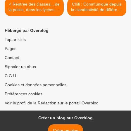
< Rentrée des classes... de
Chili : Communiqué depuis
la police, dans les lycées du
la clandestinité de différents
Val-de-Marne
groupes face au montage
du 14 août >
Hébergé par Overblog
Top articles
Pages
Contact
Signaler un abus
C.G.U.
Cookies et données personnelles
Préférences cookies
Voir le profil de la Rédaction sur le portail Overblog
Créer un blog sur Overblog
Créer un blog