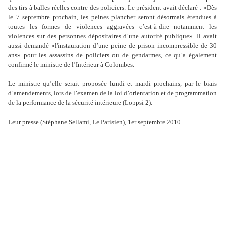
des tirs à balles réelles contre des policiers. Le président avait déclaré : «Dès
le 7 septembre prochain, les peines plancher seront désormais étendues à
toutes les formes de violences aggravées c
’
est-à-dire notamment les
violences sur des personnes dépositaires d
’
une autorité publique». Il avait
aussi demandé «l'instauration d
’
une peine de prison incompressible de 30
ans» pour les assassins de policiers ou de gendarmes, ce qu
’
a également
confirmé le ministre de l
’
Intérieur à Colombes.
Le ministre qu
’
elle serait proposée lundi et mardi prochains, par le biais
d
’
amendements, lors de l
’
examen de la loi d
’
orientation et de programmation
de la performance de la sécurité intérieure (Loppsi 2).
Leur presse (Stéphane Sellami, Le Parisien), 1er septembre 2010.