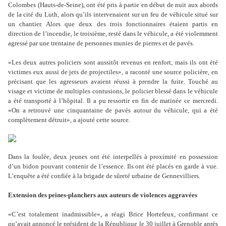
Colombes (Hauts-de-Seine), ont été pris à partie en début de nuit aux abords
de la cité du Luth, alors qu
’
ils intervenaient sur un feu de véhicule situé sur
un chantier. Alors que deux des trois fonctionnaires étaient partis en
direction de l
’
incendie, le troisième, resté dans le véhicule, a été violemment
agressé par une trentaine de personnes munies de pierres et de pavés.
«Les deux autres policiers sont aussitôt revenus en renfort, mais ils ont été
victimes eux aussi de jets de projectiles», a raconté une source policière, en
précisant que les agresseurs avaient réussi à prendre la fuite. Touché au
visage et victime de multiples contusions, le policier blessé dans le véhicule
a été transporté à l
’
hôpital. Il a pu ressortir en fin de matinée ce mercredi.
«On a retrouvé une cinquantaine de pavés autour du véhicule, qui a été
complètement détruit», a ajouté cette source.
Dans la foulée, deux jeunes ont été interpellés à proximité en possession
d
’
un bidon pouvant contenir de l
’
essence. Ils ont été placés en garde à vue.
L
’
enquête a été confiée à la brigade de sûreté urbaine de Gennevilliers.
Extension des peines-planchers aux auteurs de violences aggravées
«C
’
est totalement inadmissible», a réagi Brice Hortefeux, confirmant ce
qu
’
avait annoncé le président de la République le 30 juillet à Grenoble après