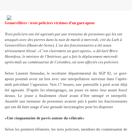
Gennevilliers : trois policiers victimes d’un guet-apens
Trois policiers ont été agressés par une trentaine de personnes qui les ont
attaqués avec des pierres dans la nuit de mardi à mercredi, cité du Luth à
Gennevilliers (Hauts-de-Seine). L’un des fonctionnaires a été assez
sérieusement blessé. «C
’
est clairement un guet-apens», a déclaré Brice
Hortefeux, le ministre de l
’
Intérieur, qui a fait le déplacement mercredi
après-midi au commissariat de Colombes, où sont affectés ces policiers.
Selon Laurent Arnaudas, le secrétaire départemental du SGP 92, ce guet-
apens pourrait avoir un lien avec une interpellation survenue dans l
’
après-
midi précédant l
’
agression. Vers 17 heures, une patrouille à pied avait déjà
été agressée. D
’
après les témoignages, un jeune en moto leur aurait foncé
dessus. Le jeune a finalement chuté avant d
’
être rattrapé et interpellé.
Aussitôt une trentaine de personnes avaient pris à partie les fonctionnaires
qui ont dû faire usage d
’
une grenade lacrymogène pour les disperser.
«Une cinquantaine de pavés autour du véhicule»
Selon les premiers éléments, les trois policiers, membres du commissariat de