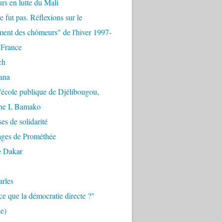
urs en lutte du Mali
e fut pas. Réflexions sur le
ent des chômeurs" de l'hiver 1997-
 France
ch
ana
'école publique de Djélibougou,
e I, Bamako
es de solidarité
ages de Prométhée
e Dakar
arles
ce que la démocratie directe ?"
e)