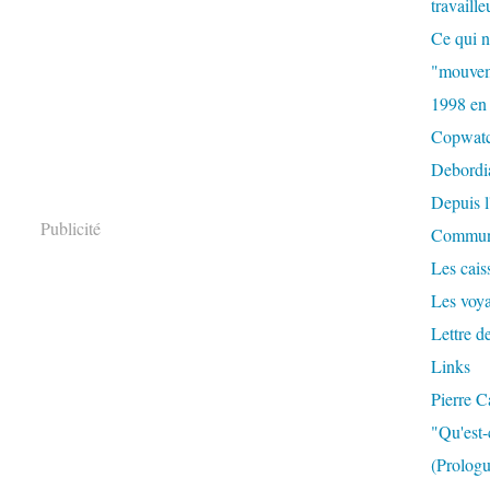
travaille
Ce qui n
"mouvem
1998 en
Copwat
Debordi
Depuis l
Publicité
Commun
Les caiss
Les voy
Lettre d
Links
Pierre C
"Qu'est-
(Prologu