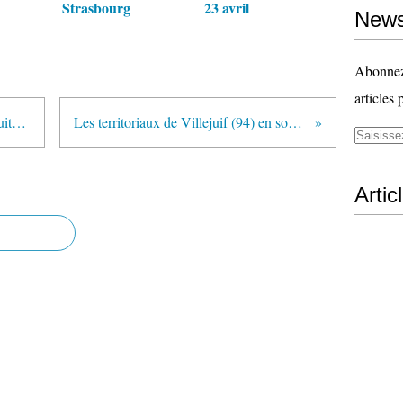
Strasbourg
23 avril
News
Abonnez-
articles 
Compte rendu de la garde à vue suite aux arrestations de Bastille samedi dernier
Les territoriaux de Villejuif (94) en soutien à la raffinerie de Grandpuis - 21 octobre
Artic