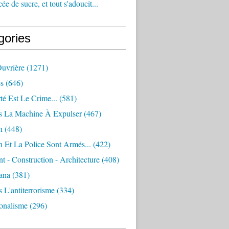
e de sucre, et tout s'adoucit...
gories
Ouvrière
(1271)
s
(646)
té Est Le Crime...
(581)
s La Machine À Expulser
(467)
n
(448)
 Et La Police Sont Armés...
(422)
 - Construction - Architecture
(408)
ana
(381)
 L'antiterrorisme
(334)
ionalisme
(296)