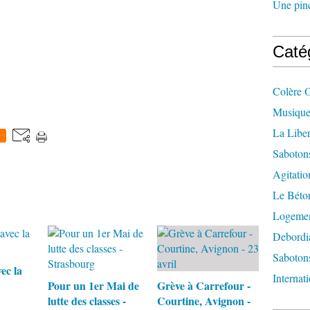
Une pincé
Caté
Colère 
Musique
La Liber
0
Saboton
Agitatio
Le Béton
Logement
Debordi
Sabotons
ec la
Internat
Pour un 1er Mai de
Grève à Carrefour -
lutte des classes -
Courtine, Avignon -