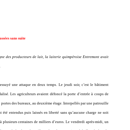
ssées sans suite
ne des producteurs de lait, la laiterie quimpéroise Entremont avait
.
 essuyé une attaque en deux temps.
Le jeudi soir, c
’
est le bâtiment
dalisé. Les agriculteurs avaient défoncé la porte d
’
entrée à coups de
es portes des bureaux, au deuxième étage. Interpellés par une patrouille
nt été entendus puis laissés en liberté sans qu
’
aucune charge ne soit
à plusieurs centaines de milliers d
’
euros. Le vendredi après-midi, un