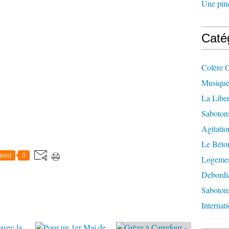
Une pincé
Caté
Colère 
Musique
La Liber
Saboton
Agitatio
Le Béton
post
0
Logement
Debordi
Sabotons
Internat