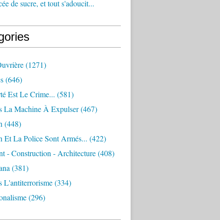
e de sucre, et tout s'adoucit...
gories
Ouvrière
(1271)
s
(646)
té Est Le Crime...
(581)
s La Machine À Expulser
(467)
n
(448)
 Et La Police Sont Armés...
(422)
 - Construction - Architecture
(408)
ana
(381)
 L'antiterrorisme
(334)
ionalisme
(296)