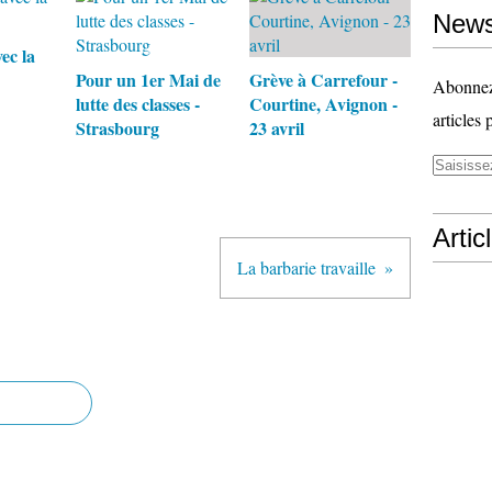
News
ec la
Pour un 1er Mai de
Grève à Carrefour -
Abonnez-
lutte des classes -
Courtine, Avignon -
articles 
Strasbourg
23 avril
Artic
La barbarie travaille