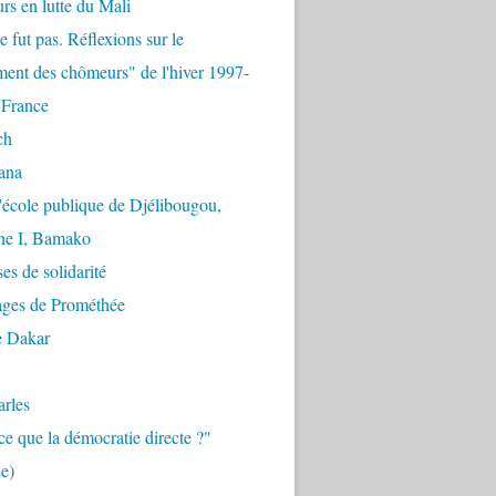
urs en lutte du Mali
e fut pas. Réflexions sur le
ent des chômeurs" de l'hiver 1997-
 France
ch
ana
'école publique de Djélibougou,
e I, Bamako
es de solidarité
ages de Prométhée
e Dakar
arles
ce que la démocratie directe ?"
e)