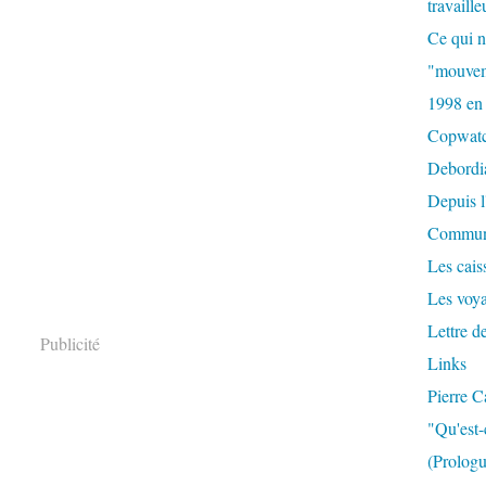
travaille
Ce qui n
"mouvem
1998 en
Copwat
Debordi
Depuis l
Commun
Les caiss
Les voy
Lettre d
Publicité
Links
Pierre C
"Qu'est-
(Prologu