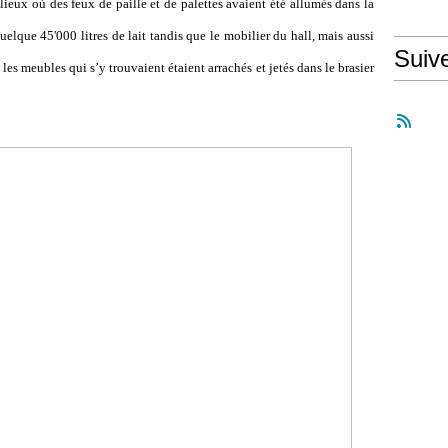
s lieux où des feux de paille et de palettes avaient été allumés dans la
elque 45'000 litres de lait tandis que le mobilier du hall, mais aussi
Suiv
s les meubles qui s
’
y trouvaient étaient arrachés et jetés dans le brasier