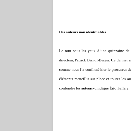
Des auteurs non identifiables
Le tout sous les yeux d
’
une quinzaine de s
directeur, Patrick Bishof-Berger. Ce dernier
comme nous l
’
a confirmé hier le procureur 
éléments recueillis sur place et toutes les a
confondre les auteurs», indique Éric Tuffery.