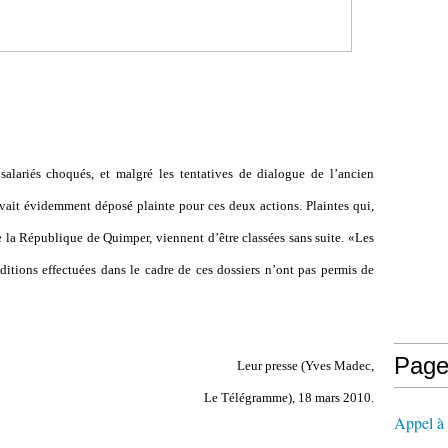
alariés choqués, et malgré les tentatives de dialogue de l
’
ancien
 avait évidemment déposé plainte pour ces deux actions. Plaintes qui,
de la République de Quimper, viennent d
’
être classées sans suite. «Les
uditions effectuées dans le cadre de ces dossiers n
’
ont pas permis de
Page
Leur presse (Yves Madec,
Le Télégramme), 18 mars 2010.
Appel à l