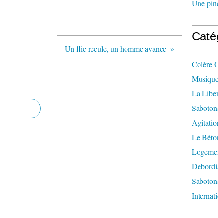
Une pincé
Caté
Un flic recule, un homme avance
Colère 
Musique
La Liber
Saboton
Agitatio
Le Béton
Logement
Debordi
Sabotons
Internat