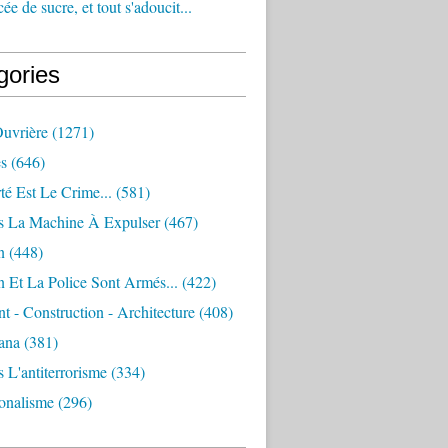
e de sucre, et tout s'adoucit...
gories
Ouvrière
(1271)
s
(646)
té Est Le Crime...
(581)
s La Machine À Expulser
(467)
n
(448)
 Et La Police Sont Armés...
(422)
 - Construction - Architecture
(408)
ana
(381)
 L'antiterrorisme
(334)
ionalisme
(296)