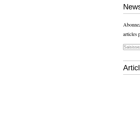
News
Abonnez-
articles 
Artic