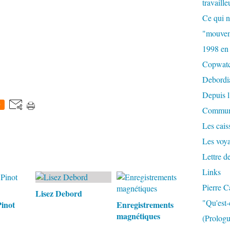
travaille
Ce qui n
"mouvem
1998 en
Copwat
Debordi
Depuis l
0
Commun
Les caiss
Les voy
Lettre d
Links
Pierre C
Lisez Debord
"Qu'est-
Pinot
Enregistrements
magnétiques
(Prologu