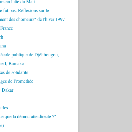
urs en lutte du Mali
e fut pas. Réflexions sur le
ent des chômeurs" de l'hiver 1997-
 France
ch
ana
'école publique de Djélibougou,
e I, Bamako
es de solidarité
ages de Prométhée
e Dakar
arles
ce que la démocratie directe ?"
e)