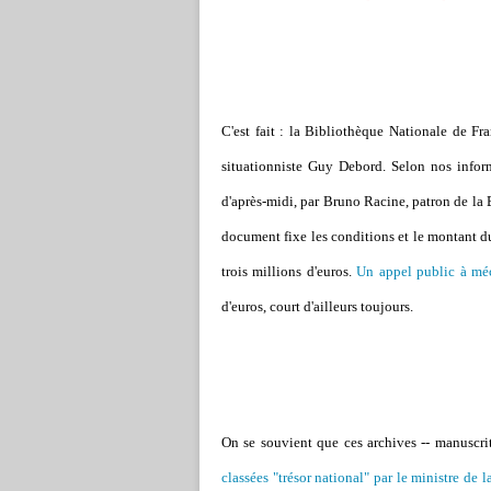
C'est fait : la Bibliothèque Nationale de Fr
situationniste Guy Debord. Selon nos inform
d'après-midi, par Bruno Racine, patron de la 
document fixe les conditions et le montant du 
trois millions d'euros.
Un appel public à mé
d'euros, court d'ailleurs toujours.
On se souvient que ces archives -- manuscrit
classées "trésor national" par le ministre de l