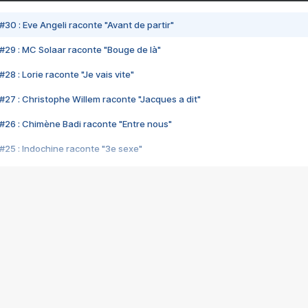
#30 : Eve Angeli raconte "Avant de partir"
#29 : MC Solaar raconte "Bouge de là"
28 : Lorie raconte "Je vais vite"
#27 : Christophe Willem raconte "Jacques a dit"
#26 : Chimène Badi raconte "Entre nous"
#25 : Indochine raconte "3e sexe"
#24 : Zaho raconte "C'est chelou"
#23 : Patrick Bruel raconte "Au café des délices"
#22 : Kyo raconte "Le chemin"
#21 : Nolwenn Leroy raconte "Cassé"
#20 : Patrick Hernandez raconte "Born to be alive"
#19 : Lorie raconte "Près de moi"