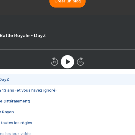
Créer un blog
 Battle Royale - DayZ
 DayZ
 a 13 ans (et vous l'avez ignoré)
e (littéralement)
im Rayan
 toutes les règles
s les jeux vidéo