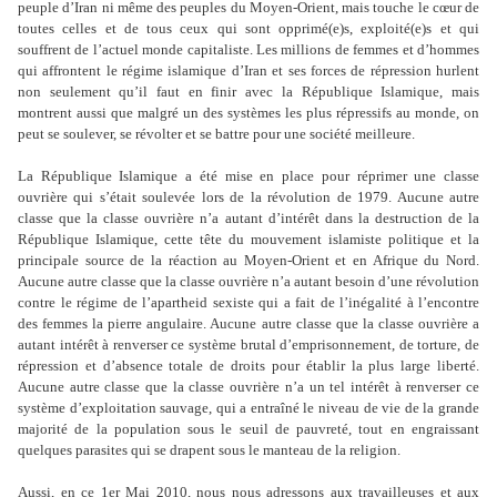
peuple d’Iran ni même des peuples du Moyen-Orient, mais touche le cœur de
toutes celles et de tous ceux qui sont opprimé(e)s, exploité(e)s et qui
souffrent de l’actuel monde capitaliste. Les millions de femmes et d’hommes
qui affrontent le régime islamique d’Iran et ses forces de répression hurlent
non seulement qu’il faut en finir avec la République Islamique, mais
montrent aussi que malgré un des systèmes les plus répressifs au monde, on
peut se soulever, se révolter et se battre pour une société meilleure.
La République Islamique a été mise en place pour réprimer une classe
ouvrière qui s’était soulevée lors de la révolution de 1979. Aucune autre
classe que la classe ouvrière n’a autant d’intérêt dans la destruction de la
République Islamique, cette tête du mouvement islamiste politique et la
principale source de la réaction au Moyen-Orient et en Afrique du Nord.
Aucune autre classe que la classe ouvrière n’a autant besoin d’une révolution
contre le régime de l’apartheid sexiste qui a fait de l’inégalité à l’encontre
des femmes la pierre angulaire. Aucune autre classe que la classe ouvrière a
autant intérêt à renverser ce système brutal d’emprisonnement, de torture, de
répression et d’absence totale de droits pour établir la plus large liberté.
Aucune autre classe que la classe ouvrière n’a un tel intérêt à renverser ce
système d’exploitation sauvage, qui a entraîné le niveau de vie de la grande
majorité de la population sous le seuil de pauvreté, tout en engraissant
quelques parasites qui se drapent sous le manteau de la religion.
Aussi, en ce 1er Mai 2010, nous nous adressons aux travailleuses et aux